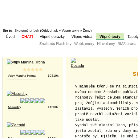
Ste tu:
Skutočný príbeh (
Oddych.sk
»
Vtipné texty
»
Ženy
)
Úvod
CHAT!
Vtipné obrázky
Vtipné videá
Vtipné texty
Tapet
Zrušené:
Flash hry Webkamery Hlavolamy SMS brána K
Téma:
Vtipné obrázky
S
Vtipy Martina Hrona
10419x
V minulém týdnu se na silnici
dvěma osobám ženského pohlaví
rozhodly řešit celkem standar
projíždějící automobilisty. N
Absurdity
14500x
zastavil, vyslechl jejich pro
prostě navrhl odtažení vozidl
také udělal.
Vyndal své vlastní lano, přip
ještě zeptal, zda ony dámy ma
Protože byl ujištěn, že obě j