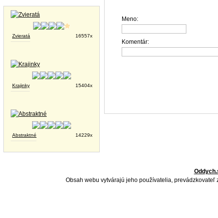
Tapety na plochu
Meno:
Zvieratá
16557x
Komentár:
Krajinky
15404x
Abstraktné
14229x
Oddych.
Obsah webu vytvárajú jeho používatelia, prevádzkovateľ 