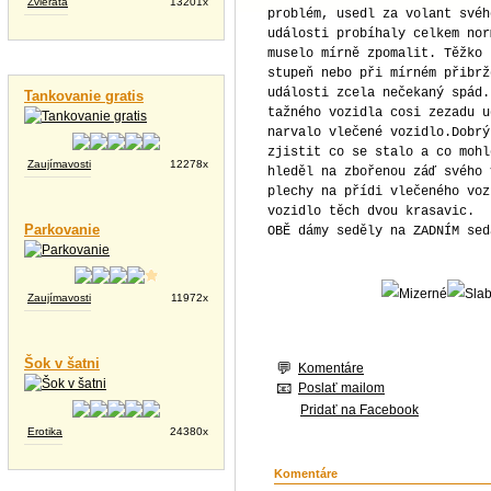
Zvieratá
13201x
problém, usedl za volant svéh
události probíhaly celkem nor
muselo mírně zpomalit. Těžko 
Vtipné videá
stupeň nebo při mírném přibrž
události zcela nečekaný spád.
Tankovanie gratis
tažného vozidla cosi zezadu u
narvalo vlečené vozidlo.Dobrý
zjistit co se stalo a co mohl
Zaujímavosti
12278x
hleděl na zbořenou záď svého 
plechy na přídi vlečeného voz
vozidlo těch dvou krasavic.
Parkovanie
OBĚ dámy seděly na ZADNÍM sed
Zaujímavosti
11972x
Šok v šatni
Komentáre
Poslať mailom
Pridať na Facebook
Erotika
24380x
Komentáre