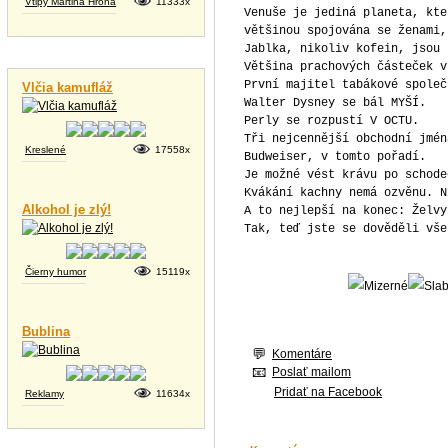
Vtipy Martina Hrona
11333x
Venuše je jediná planeta, kte
většinou spojována se ženami,
Jablka, nikoliv kofein, jsou 
Vtipné videá
Většina prachových částeček v
První majitel tabákové společ
Vlčia kamufláž
Walter Dysney se bál MYŠÍ.
Perly se rozpustí V OCTU.
Tři nejcennější obchodní jmén
Kreslené
17558x
Budweiser, v tomto pořadí.
Je možné vést krávu po schode
Kvákání kachny nemá ozvěnu. N
Alkohol je zlý!
A to nejlepší na konec: Želvy
Tak, teď jste se dověděli vše
Čierny humor
15119x
Bublina
Komentáre
Poslať mailom
Pridať na Facebook
Reklamy
11634x