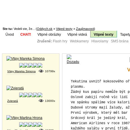
Ste tu:
Vedeli ste, že... (
Oddych.sk
»
Vtipné texty
»
Zaujímavosti
)
Úvod
CHAT!
Vtipné obrázky
Vtipné videá
Vtipné texty
Tapet
Zrušené:
Flash hry Webkamery Hlavolamy SMS brána K
Téma:
Vtipné obrázky
V
Vtipy Mareka Simona
10799x
Tekutina uvnitř kokosového oř
plasmu.
Žádný kus papíru nemůže být p
Oslové zabijí ročně víc lidí 
Zvieratá
13000x
Ve spánku spálíme více kalori
Dubové stromy mají žaludy, až
První výrobek, který měl bar 
Srdcový král je jediný král, 
American Airlines v roce 1987
každého salátu v první třídě.