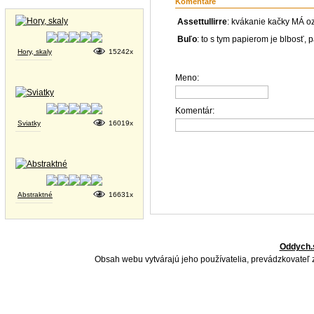
Tapety na plochu
Komentáre
Assettullirre
: kvákanie kačky MÁ ozv
Buľo
: to s tym papierom je blbosť
Hory, skaly
15242x
Meno:
Komentár:
Sviatky
16019x
Abstraktné
16631x
Oddych.
Obsah webu vytvárajú jeho používatelia, prevádzkovateľ 