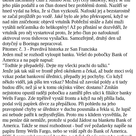
jeho plán podařil a on člun donesl bez problémů domů. Nazítří se
hned vydal na řeku, že si člun vyzkouší. Nafoukl jej a bezstarostně
se začal projíždět po vodě. Jaké bylo ale jeho překvapení, když se
nad ním zničehonic objevil vrtulník Pobřežní stráže a žabí muži
vytáhli nešťastníka do helikoptéry! Až po přistání se dozvěděl, že
vrtulník pro něj vystartoval proto, že jeho člun po nafouknutí
aktivoval svou tísňovou vysílačku. Samozřejmě, druhý den už
dotyčný u Boeingu nepracoval.
Pitomec č. 3 - Pravdivá historka ze San Franciska
Jeden muž se rozhodl vyloupit banku. Vešel do pobočky Bank of
America a na papír napsal:
"Todhle je přepadeňý. Dejte my všecki prachi do tažki."
Jenže jak tak stál ve frontě před okénkem a čekal, až bude moci svůj
vzkaz podat bankovní úřednici, přepadly jej pochyby. Co když
někdo viděl, jak píšu ten vzkaz? Možná už zavolal poldy a ti tady
budou dřív, než já se k tomu okýnku vůbec dostanu? Zmítán
nejistotou opustil raději pobočku a zamířil přes ulici k filiálce banky
Wells Fargo. Zde trpělivě vystál frontu a když na něj přišla řada,
podal svůj papírek dívce za přepážkou. Při pohledu na jeho
pravopisné chyby se úřednice v duchu pousmála a řekla si, že lupič
asi nebude patřit k nejbystřejším. Proto mu s klidem vysvětlila, že
mu peníze dát nemůže, protože si podal žádost na blanketu Bank of
America. Takže se musí rozhodnout - buď své požadavky napíše na
papíru firmy Wells Fargo, nebo se vrátí zpět do Bank of America.