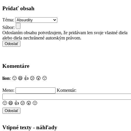
Pridať obsah
Téma:
Súbor:
Odoslaním obsahu potvrdzujem, že pridávam len svoje vlastné diela
alebo diela nechránené autorským právom.
Komentáre
lion
:
🙂
😄
👍
😕
😲
🙁
Meno:
Komentár:
🙂
😄
👍
😕
😲
🙁
Vtipné texty - náhľady