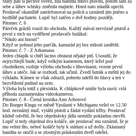
Starý pán si pečlivě ověřil, zda bandita mluví pravdu, potom sáhl za
sebe a láhev whisky změnila majitele. Hned nato mladík uprchl.
Prodavač okamžitě zatelefonoval na policii a oznámil jim jméno a
bydliště pachatele. Lupič byl zatčen o dvě hodiny později.
Pitomec č. 6
Páreček grázlů vrazil do obchodu. Každý mával nervózně pistolí a
první z nich na vyděšené prodavače hulákal:
"Nikdo ani hnout!"
Když se pohnul jeho parťák, kamarád jej bez milosti zastřelil.
Pitomec č. 7 - Z Arkansasu
Jeden chlapík si chtěl lacino obstarat nějaké pití. Usoudil, že
nejrychlejší bude, když velkým kamenem, který ležel pod
chodníkem, rozbije výlohu obchodu s lihovinami, vezme první
láhev a uteče. Jak se rozhodl, tak učinil. Zvedl šutrák a mrštil jej do
výkladu. Kámen se však odrazil, pobertu udeřil do hlavy a ten v
bezvědomí padnul na zem.
Výloha byla totiž z plexiskla. K chlápkově smůle byla navíc celá
příhoda zaznamenána videokamerou.
Pitomec č. 8 - Černá kronika Ann Arborové
Do Burger Kingu ve městě Ypsilanti v Michiganu vešel ve 12.50
hod. neznámý muž, vytáhl pistoli a žádal vydání tržby. Prodavač
klidně odvětil, že bez objednávky jídla nemůže pokladnu otevřít.
Lupič si tedy objednal dva koláče, ale prodavač mu oznámil, že je
mu velmi líto, neboť koláče byly k snídani a už došly. Zklamaný
bandita se otočil a se zlostným prásknutím dveří odešel.