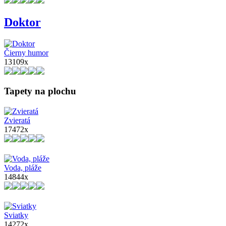
Doktor
Čierny humor
13109x
Tapety na plochu
Zvieratá
17472x
Voda, pláže
14844x
Sviatky
14272x