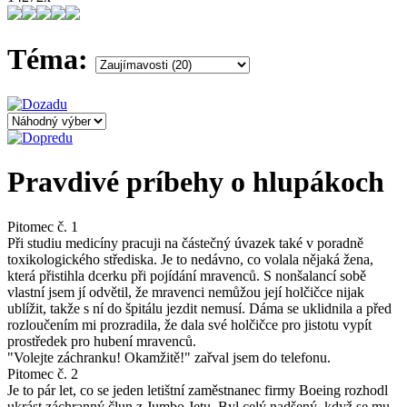
Téma:
Pravdivé príbehy o hlupákoch
Pitomec č. 1
Při studiu medicíny pracuji na částečný úvazek také v poradně
toxikologického střediska. Je to nedávno, co volala nějaká žena,
která přistihla dcerku při pojídání mravenců. S nonšalancí sobě
vlastní jsem jí odvětil, že mravenci nemůžou její holčičce nijak
ublížit, takže s ní do špitálu jezdit nemusí. Dáma se uklidnila a před
rozloučením mi prozradila, že dala své holčičce pro jistotu vypít
prostředek pro hubení mravenců.
"Volejte záchranku! Okamžitě!" zařval jsem do telefonu.
Pitomec č. 2
Je to pár let, co se jeden letištní zaměstnanec firmy Boeing rozhodl
ukrást záchranný člun z Jumbo Jetu. Byl celý nadšený, když se mu