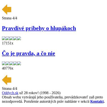
Strana 4/4
Pravdivé príbehy o hlupákoch
17151x
Čo je pravda, a čo nie
40776x
Strana 4/4
Oddych.sk
už 28 rokov! (1998 - 2026)
Obsah webu vytvárajú jeho používatelia, prevádzkovateľ zaň preto
nezodpovedá. Porušenie autorských práv nahláste v sekcii
Kontakt
.