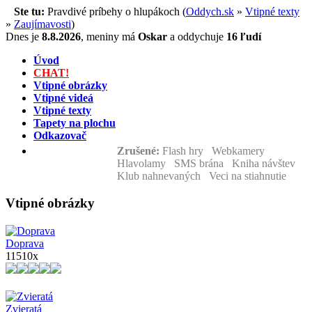
Ste tu:
Pravdivé príbehy o hlupákoch (
Oddych.sk
»
Vtipné texty
»
Zaujímavosti
)
Dnes je
8.8.2026
,
meniny má
Oskar
a
oddychuje
16 ľudí
Úvod
CHAT!
Vtipné obrázky
Vtipné videá
Vtipné texty
Tapety na plochu
Odkazovač
Zrušené:
Flash hry Webkamery
Hlavolamy SMS brána Kniha návštev
Klub nahnevaných Veci na stiahnutie
Vtipné obrázky
Doprava
11510x
Zvieratá