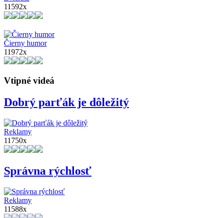
11592x
Čierny humor
11972x
Vtipné videá
Dobrý parťák je dôležitý
Reklamy
11750x
Správna rýchlosť
Reklamy
11588x