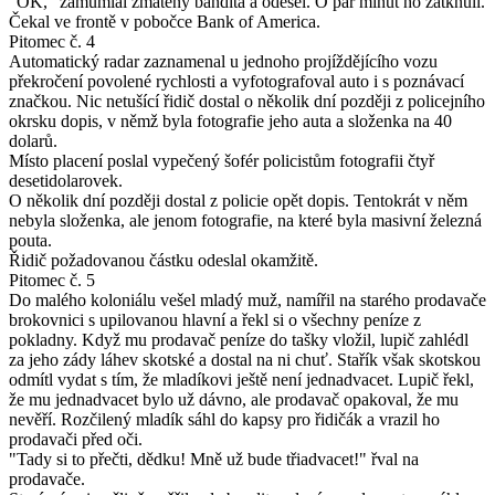
"OK," zamumlal zmatený bandita a odešel. O pár minut ho zatknuli.
Čekal ve frontě v pobočce Bank of America.
Pitomec č. 4
Automatický radar zaznamenal u jednoho projíždějícího vozu
překročení povolené rychlosti a vyfotografoval auto i s poznávací
značkou. Nic netušící řidič dostal o několik dní později z policejního
okrsku dopis, v němž byla fotografie jeho auta a složenka na 40
dolarů.
Místo placení poslal vypečený šofér policistům fotografii čtyř
desetidolarovek.
O několik dní později dostal z policie opět dopis. Tentokrát v něm
nebyla složenka, ale jenom fotografie, na které byla masivní železná
pouta.
Řidič požadovanou částku odeslal okamžitě.
Pitomec č. 5
Do malého koloniálu vešel mladý muž, namířil na starého prodavače
brokovnici s upilovanou hlavní a řekl si o všechny peníze z
pokladny. Když mu prodavač peníze do tašky vložil, lupič zahlédl
za jeho zády láhev skotské a dostal na ni chuť. Stařík však skotskou
odmítl vydat s tím, že mladíkovi ještě není jednadvacet. Lupič řekl,
že mu jednadvacet bylo už dávno, ale prodavač opakoval, že mu
nevěří. Rozčilený mladík sáhl do kapsy pro řidičák a vrazil ho
prodavači před oči.
"Tady si to přečti, dědku! Mně už bude třiadvacet!" řval na
prodavače.