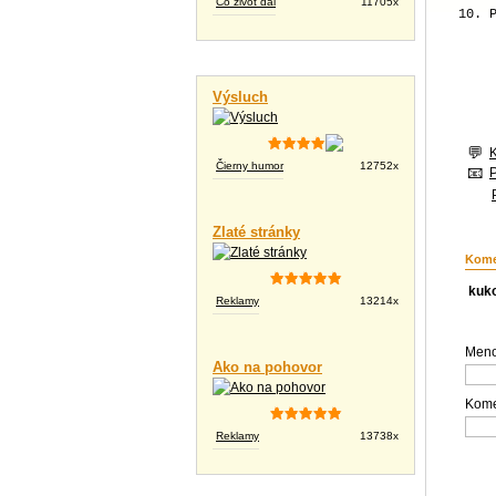
Čo život dal
11705x
10. 
Vtipné videá
Výsluch
Čierny humor
12752x
Zlaté stránky
Kome
kuk
Reklamy
13214x
Meno
Ako na pohovor
Kome
Reklamy
13738x