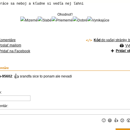
Práce sa neboj a kľudne si vedľa nej ľahni
Ohodnoť!
Komentáre
Kód
do vašej stránky, 
Poslať mailom
Vyt
Pridať 
Pridať na Facebook
ntáre
👍
o-95602
:
srandfa sice to ponam ale nevadi
:
ntár:
🙂
😄
👍
😕
