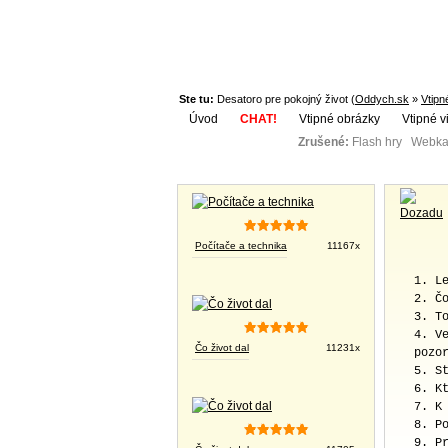
Ste tu:
Desatoro pre pokojný život (
Oddych.sk
»
Vtipn
Úvod
CHAT!
Vtipné obrázky
Vtipné v
Zrušené:
Flash hry Webka
Téma:
Vtipné obrázky
Počítače a technika
11167x
1. L
2. Č
3. T
4. V
Čo život dal
11231x
pozo
5. S
6. K
7. K
8. P
9. P