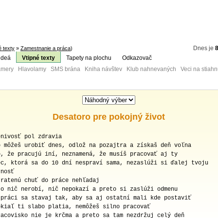
Dnes je
8
é texty
»
Zamestnanie a práca
)
ideá
Vtipné texty
Tapety na plochu
Odkazovač
mery Hlavolamy SMS brána Kniha návštev Klub nahnevaných Veci na stiahn
Desatoro pre pokojný život
enivosť pol zdravia
o môžeš urobiť dnes, odlož na pozajtra a získaš deň voľna
o, že pracujú iní, neznamená, že musíš pracovať aj ty
ec, ktorá sa do 10 dní nespraví sama, nezaslúži si ďalej tvoju
rnosť
tratenú chuť do práce nehľadaj
to nič nerobí, nič nepokazí a preto si zaslúži odmenu
 práci sa stavaj tak, aby sa aj ostatní mali kde postaviť
okiaľ ti slabo platia, nemôžeš silno pracovať
racovisko nie je krčma a preto sa tam nezdržuj celý deň