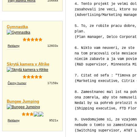
Vtipy Martina Hrona
10444x
4. Tento projekt je velmi dol
zasahovali ine veci, ktore su
(Advertising/Marketing manage
Vtipné videá
5. To, ze robite pracu dobre,
Gymnastka
plan.
(Plan manager, Delco Corporat
Reklamy
12603x
6. Nikto vam neuveri, ze ste 
na tom pracovali cele mesiace
niecim zabavte a ja vam povie
Skrytá kamera v Afrike
(R&D supervisor, Minnesota Mi
7. Citat od sefa : "Timova pr
(Marketing executive, Citrix 
Čierny humor
17159x
8. Zamestnanec mal ist na poh
ona zomrela, aby ste nemuseli
Bungee Jumping
Nedal by sa pohreb prelozit n
(Shipping executive, FTD Flor
9. Uvedomujeme si, ze vzajomn
Reklamy
9521x
nebude o tomto so zamestnanca
(Switching supervisor, AT&T L