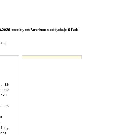
8.2026
,
meniny má
Vavrinec
a
oddychuje
9 ľudí
utie
Vtipné texty - náhľady
i, ze
uceho
anku
ko co
om
e
vina,
 ani