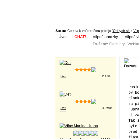
Ste tu:
Ceesta k vnútornému pokoju (
Oddych.sk
»
Vti
Úvod
CHAT!
Vtipné obrázky
Vtipné v
Zrušené:
Flash hry Webka
Téma:
Vtipné obrázky
Deti
11170x
Posi
by b
clan
sa p
Deti
11260x
"Spr
si z
Tak 
byte
pred
flas