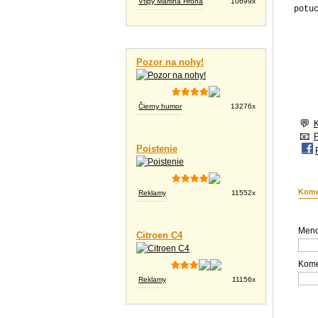
Vtipy Martina Hrona
10699x
potu
Vtipné videá
Pozor na nohy!
Čierny humor
13276x
Poistenie
Kome
Reklamy
11552x
Meno
Citroen C4
Kome
Reklamy
11156x