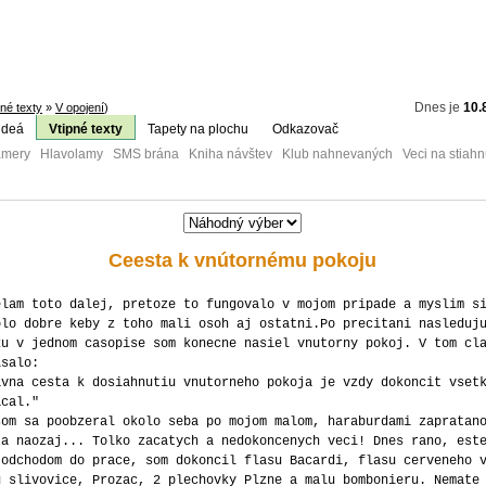
Dnes je
10.
pné texty
»
V opojení
)
ideá
Vtipné texty
Tapety na plochu
Odkazovač
mery Hlavolamy SMS brána Kniha návštev Klub nahnevaných Veci na stiahn
Ceesta k vnútornému pokoju
elam toto dalej, pretoze to fungovalo v mojom pripade a myslim s
olo dobre keby z toho mali osoh aj ostatni.Po precitani nasleduj
ku v jednom casopise som konecne nasiel vnutorny pokoj. V tom cl
isalo:
avna cesta k dosiahnutiu vnutorneho pokoja je vzdy dokoncit vset
acal."
som sa poobzeral okolo seba po mojom malom, haraburdami zapratan
 a naozaj... Tolko zacatych a nedokoncenych veci! Dnes rano, est
 odchodom do prace, som dokoncil flasu Bacardi, flasu cerveneho 
u slivovice, Prozac, 2 plechovky Plzne a malu bombonieru. Nemate