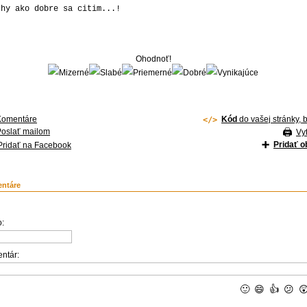
chy ako dobre sa citim...!
Ohodnoť!
Komentáre
Kód
do vašej stránky, 
Poslať mailom
Vyt
Pridať 
Pridať na Facebook
ntáre
:
ntár:
🙂
😄
👍
😕
