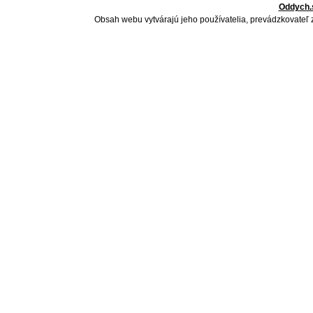
Oddych.
Obsah webu vytvárajú jeho používatelia, prevádzkovateľ 