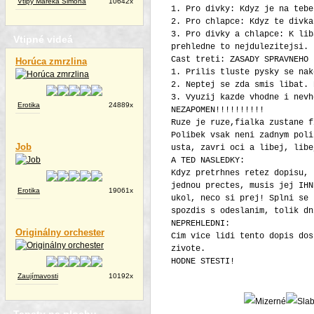
Vtipy Mareka Simona
10642x
1. Pro divky: Kdyz je na tebe
2. Pro chlapce: Kdyz te divka
3. Pro divky a chlapce: K lib
Vtipné videá
prehledne to nejdulezitejsi.
Cast treti: ZASADY SPRAVNEHO 
Horúca zmrzlina
1. Prilis tluste pysky se nak
2. Neptej se zda smis libat. 
3. Vyuzij kazde vhodne i nevh
Erotika
24889x
NEZAPOMEN!!!!!!!!!!
Ruze je ruze,fialka zustane f
Polibek vsak neni zadnym poli
Job
usta, zavri oci a libej, libe
A TED NASLEDKY:
Kdyz pretrhnes retez dopisu, 
jednou prectes, musis jej IHN
Erotika
19061x
ukol, neco si prej! Splni se 
spozdis s odeslanim, tolik dn
NEPREHLEDNI:
Originálny orchester
Cim vice lidi tento dopis dos
zivote.
HODNE STESTI!
Zaujímavosti
10192x