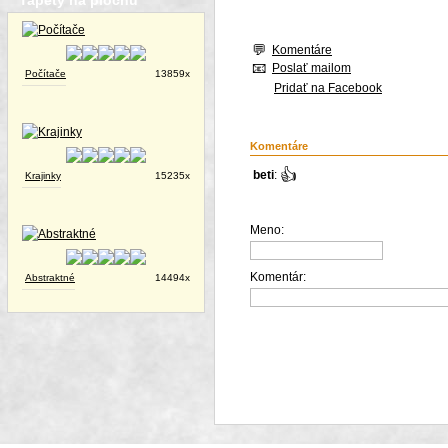
Tapety na plochu
Komentáre
Poslať mailom
Počítače
13859x
Pridať na Facebook
Komentáre
👍
beti
:
Krajinky
15235x
Meno:
Komentár:
Abstraktné
14494x