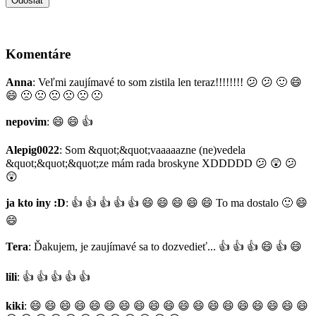
Komentáre
Anna
: Veľmi zaujímavé to som zistila len teraz!!!!!!!!
😕
😕
🙂
😄
😄
🙁
🙁
🙁
🙁
🙁
🙁
nepovim
:
😄
😄
👍
Alepig0022
: Som &quot;&quot;vaaaaazne (ne)vedela
&quot;&quot;&quot;ze mám rada broskyne XDDDDD
😕
😲
😕
😲
ja kto iny :D
:
👍
👍
👍
👍
👍
😄
😄
😄
😄
😄
To ma dostalo
🙂
😄
😄
Tera
: Ďakujem, je zaujímavé sa to dozvedieť...
👍
👍
👍
😄
👍
😄
lili
:
👍
👍
👍
👍
👍
kiki
:
😄
😄
😄
😄
😄
😄
😄
😄
😄
😄
😄
😄
😄
😄
😄
😄
😄
😄
😄