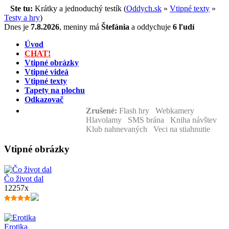
Ste tu:
Krátky a jednoduchý testík (
Oddych.sk
»
Vtipné texty
»
Testy a hry
)
Dnes je
7.8.2026
,
meniny má
Štefánia
a
oddychuje
6 ľudí
Úvod
CHAT!
Vtipné obrázky
Vtipné videá
Vtipné texty
Tapety na plochu
Odkazovač
Zrušené:
Flash hry Webkamery
Hlavolamy SMS brána Kniha návštev
Klub nahnevaných Veci na stiahnutie
Vtipné obrázky
Čo život dal
12257x
Erotika