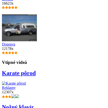
16623x
Doprava
12178x
Vtipné videá
Karate pôrod
Reklamy
12307x
Nožný klavír