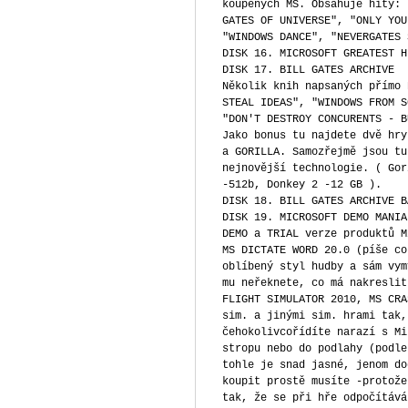
koupených MS. Obsahuje hity: 
GATES OF UNIVERSE", "ONLY YOU
"WINDOWS DANCE", "NEVERGATES 
DISK 16. MICROSOFT GREATEST H
DISK 17. BILL GATES ARCHIVE
Několik knih napsaných přímo 
STEAL IDEAS", "WINDOWS FROM S
"DON'T DESTROY CONCURENTS - B
Jako bonus tu najdete dvě hry
a GORILLA. Samozřejmě jsou tu
nejnovější technologie. ( Gor
-512b, Donkey 2 -12 GB ).
DISK 18. BILL GATES ARCHIVE B
DISK 19. MICROSOFT DEMO MANIA
DEMO a TRIAL verze produktů M
MS DICTATE WORD 20.0 (píše co
oblíbený styl hudby a sám vym
mu neřeknete, co má nakreslit
FLIGHT SIMULATOR 2010, MS CRA
sim. a jinými sim. hrami tak,
čehokolivcořídíte narazí s Mi
stropu nebo do podlahy (podle
tohle je snad jasné, jenom do
koupit prostě musíte -protože
tak, že se při hře odpočítává