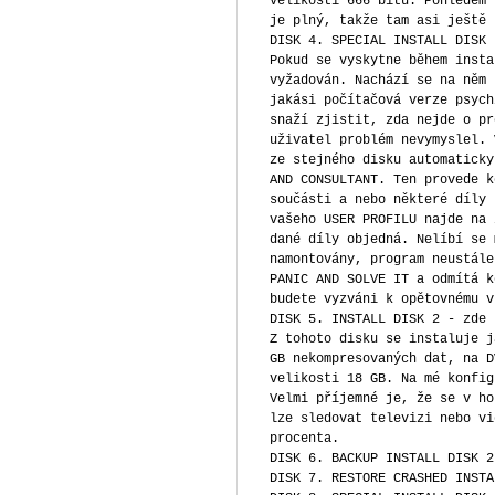
velikosti 666 bitů. Pohledem 
je plný, takže tam asi ještě 
DISK 4. SPECIAL INSTALL DISK 
Pokud se vyskytne během insta
vyžadován. Nachází se na něm 
jakási počítačová verze psych
snaží zjistit, zda nejde o pr
uživatel problém nevymyslel. 
ze stejného disku automaticky
AND CONSULTANT. Ten provede k
součásti a nebo některé díly 
vašeho USER PROFILU najde na 
dané díly objedná. Nelíbí se 
namontovány, program neustále
PANIC AND SOLVE IT a odmítá k
budete vyzváni k opětovnému v
DISK 5. INSTALL DISK 2 - zde 
Z tohoto disku se instaluje j
GB nekompresovaných dat, na D
velikosti 18 GB. Na mé konfig
Velmi příjemné je, že se v ho
lze sledovat televizi nebo vi
procenta.
DISK 6. BACKUP INSTALL DISK 2
DISK 7. RESTORE CRASHED INSTA