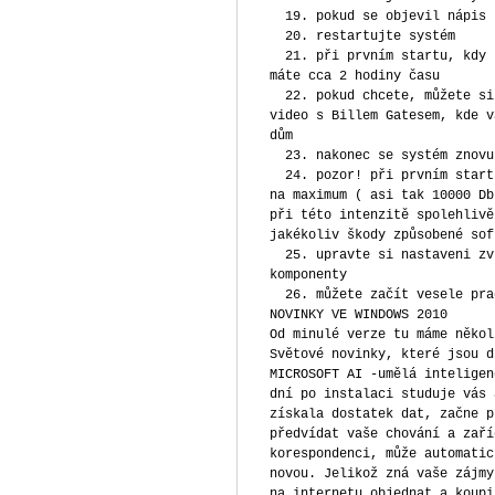
19. pokud se objevil nápis I
20. restartujte systém
21. při prvním startu, kdy s
máte cca 2 hodiny času
22. pokud chcete, můžete si 
video s Billem Gatesem, kde v
dům
23. nakonec se systém znovu 
24. pozor! při prvním startu
na maximum ( asi tak 10000 Db
při této intenzitě spolehlivě
jakékoliv škody způsobené sof
25. upravte si nastaveni zvu
komponenty
26. můžete začít vesele pra
NOVINKY VE WINDOWS 2010
Od minulé verze tu máme někol
Světové novinky, které jsou d
MICROSOFT AI -umělá inteligen
dní po instalaci studuje vás 
získala dostatek dat, začne p
předvídat vaše chování a zaří
korespondenci, může automatic
novou. Jelikož zná vaše zájmy
na internetu objednat a koupi