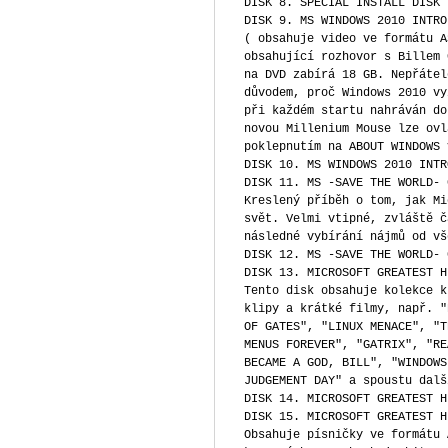
DISK 8. SPECIAL INSTALL DISK 
DISK 9. MS WINDOWS 2010 INTRO
( obsahuje video ve formátu A
obsahující rozhovor s Billem 
na DVD zabírá 18 GB. Nepřátel
důvodem, proč Windows 2010 vy
při každém startu nahráván do
novou Millenium Mouse lze ovl
poklepnutím na ABOUT WINDOWS 
DISK 10. MS WINDOWS 2010 INTR
DISK 11. MS -SAVE THE WORLD- 
Kreslený příběh o tom, jak Mi
svět. Velmi vtipné, zvláště č
následné vybírání nájmů od vš
DISK 12. MS -SAVE THE WORLD- 
DISK 13. MICROSOFT GREATEST H
Tento disk obsahuje kolekce k
klipy a krátké filmy, např. "
OF GATES", "LINUX MENACE", "T
MENUS FOREVER", "GATRIX", "RE
BECAME A GOD, BILL", "WINDOWS
JUDGEMENT DAY" a spoustu dalš
DISK 14. MICROSOFT GREATEST H
DISK 15. MICROSOFT GREATEST H
Obsahuje písničky ve formátu 