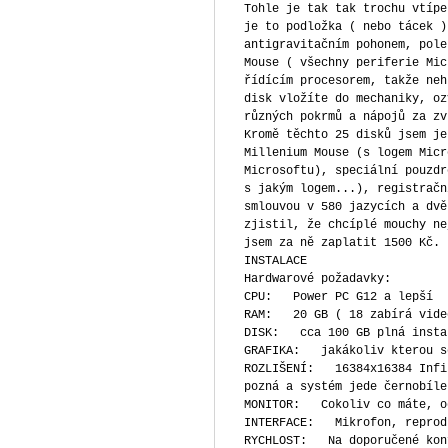
Tohle je tak tak trochu vtípe
je to podložka ( nebo tácek )
antigravitačním pohonem, pole
Mouse ( všechny periferie Mic
řídícím procesorem, takže neh
disk vložíte do mechaniky, oz
různých pokrmů a nápojů za zv
Kromě těchto 25 disků jsem je
Millenium Mouse (s logem Micr
Microsoftu), speciální pouzdr
s jakým logem...), registračn
smlouvou v 580 jazycích a dvě
zjistil, že chcíplé mouchy ne
jsem za ně zaplatit 1500 Kč.
INSTALACE
Hardwarové požadavky:
CPU: Power PC G12 a lepší
RAM: 20 GB ( 18 zabírá vide
DISK: cca 100 GB plná insta
GRAFIKA: jakákoliv kterou se
ROZLIŠENÍ: 16384x16384 Infin
pozná a systém jede černobíle
MONITOR: Cokoliv co máte, od
INTERFACE: Mikrofon, reprodu
RYCHLOST: Na doporučené konf