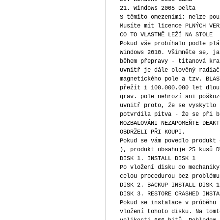
21. Windows 2005 Delta
S těmito omezeními: nelze pou
Musíte mít licence PLNÝCH VER
CO TO VLASTNĚ LEŽÍ NA STOLE
Pokud vše probíhalo podle plá
Windows 2010. Všimněte se, ja
během přepravy - titanová kra
Uvnitř je dále olověný radiač
magnetického pole a tzv. BLAS
přežít i 100.000.000 let dlou
grav. pole nehrozí ani poškoz
uvnitř proto, že se vyskytlo 
potvrdila pitva - že se při b
ROZBALOVÁNI NEZAPOMEŇTE DEAKT
OBDRŽELI PŘI KOUPI.
Pokud se vám povedlo produkt 
), produkt obsahuje 25 kusů D
DISK 1. INSTALL DISK 1
Po vložení disku do mechaniky
celou procedurou bez problému
DISK 2. BACKUP INSTALL DISK 1
DISK 3. RESTORE CRASHED INSTA
Pokud se instalace v průběhu 
vložení tohoto disku. Na tomt