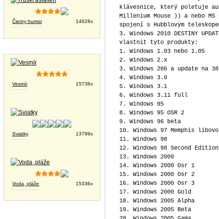
klávesnice, který poletuje au
Millenium Mouse )) a nebo MS 
Čierny humor
14628x
spojení s Hubblovým teleskope
3. Windows 2010 DESTINY UPDAT
vlastnit tyto produkty:
Tapety na plochu
1. Windows 1.03 nebo 1.05
2. Windows 2.x
3. Windows 286 a update na 38
4. Windows 3.0
Vesmír
15736x
5. Windows 3.1
6. Windows 3.11 full
7. Windows 95
8. Windows 95 OSR 2
9. Windows 96 beta
10. Windows 97 Memphis libovo
Sviatky
13799x
11. Windows 98
12. Windows 98 Second Edition
13. Windows 2000
14. Windows 2000 Osr 1
15. Windows 2000 Osr 2
16. Windows 2000 Osr 3
Voda, pláže
15336x
17. Windows 2000 Gold
18. Windows 2005 Alpha
19. Windows 2005 Beta
20. Windows 2005 Gama