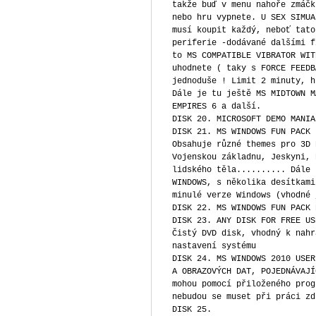
takže buď v menu nahoře zmáčk
nebo hru vypnete. U SEX SIMUA
musí koupit každý, neboť tato
periferie -dodávané dalšími f
to MS COMPATIBLE VIBRATOR WIT
uhodnete ( taky s FORCE FEEDB
jednoduše ! Limit 2 minuty, h
Dále je tu ještě MS MIDTOWN M
EMPIRES 6 a další.
DISK 20. MICROSOFT DEMO MANIA
DISK 21. MS WINDOWS FUN PACK
Obsahuje různé themes pro 3D 
Vojenskou základnu, Jeskyni, 
lidského těla.......... Dále 
WINDOWS, s několika desítkami
minulé verze Windows (vhodné 
DISK 22. MS WINDOWS FUN PACK 
DISK 23. ANY DISK FOR FREE US
Čistý DVD disk, vhodný k nahr
nastavení systému
DISK 24. MS WINDOWS 2010 USER
A OBRAZOVÝCH DAT, POJEDNÁVAJÍ
mohou pomocí přiloženého prog
nebudou se muset při práci zd
DISK 25.