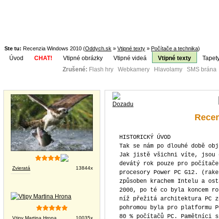
Ste tu:
Recenzia Windows 2010 (
Oddych.sk
»
Vtipné texty
»
Počítače a technika
)
Úvod
CHAT!
Vtipné obrázky
Vtipné videá
Vtipné texty
Tapet
Zrušené:
Flash hry Webkamery Hlavolamy SMS brána K
Téma:
Vtipné obrázky
Recen
HISTORICKÝ ÚVOD
Tak se nám po dlouhé době obj
Jak jistě všichni víte, jsou 
devátý rok pouze pro počítače
Zvieratá
13844x
procesory Power PC G12. (rake
způsoben krachem Intelu a ost
2000, po té co byla koncem ro
níž přežitá architektura PC z
pohromou byla pro platformu P
80 % počítačů PC. Pamětníci s
Vtipy Martina Hrona
10035x