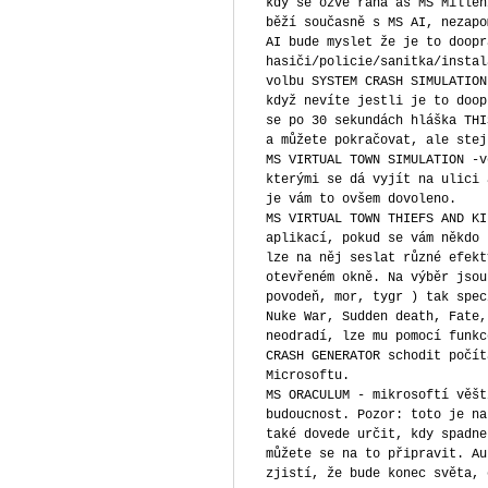
kdy se ozve rána as MS Millen
běží současně s MS AI, nezapo
AI bude myslet že je to doopr
hasiči/policie/sanitka/instal
volbu SYSTEM CRASH SIMULATION
když nevíte jestli je to doop
se po 30 sekundách hláška THI
a můžete pokračovat, ale stej
MS VIRTUAL TOWN SIMULATION -v
kterými se dá vyjít na ulici 
je vám to ovšem dovoleno.
MS VIRTUAL TOWN THIEFS AND KI
aplikací, pokud se vám někdo 
lze na něj seslat různé efekt
otevřeném okně. Na výběr jsou
povodeň, mor, tygr ) tak spec
Nuke War, Sudden death, Fate,
neodradí, lze mu pomocí funkc
CRASH GENERATOR schodit počít
Microsoftu.
MS ORACULUM - mikrosoftí věšt
budoucnost. Pozor: toto je na
také dovede určit, kdy spadne
můžete se na to připravit. Au
zjistí, že bude konec světa, 