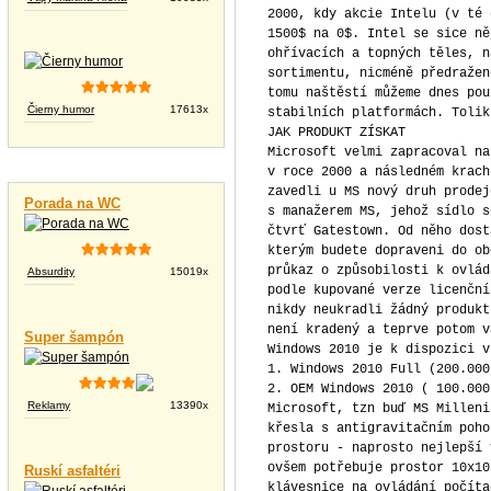
2000, kdy akcie Intelu (v té 
1500$ na 0$. Intel se sice ně
ohřívacích a topných těles, n
sortimentu, nicméně předražen
tomu naštěstí můžeme dnes pou
Čierny humor
17613x
stabilních platformách. Tolik
JAK PRODUKT ZÍSKAT
Microsoft velmi zapracoval na
Vtipné videá
v roce 2000 a následném krach
zavedli u MS nový druh prodej
Porada na WC
s manažerem MS, jehož sídlo s
čtvrť Gatestown. Od něho dost
kterým budete dopraveni do ob
průkaz o způsobilosti k ovlád
Absurdity
15019x
podle kupované verze licenční
nikdy neukradli žádný produkt
není kradený a teprve potom v
Super šampón
Windows 2010 je k dispozici v
1. Windows 2010 Full (200.000
2. OEM Windows 2010 ( 100.000
Reklamy
13390x
Microsoft, tzn buď MS Milleni
křesla s antigravitačním poho
prostoru - naprosto nejlepší 
ovšem potřebuje prostor 10x10
Ruskí asfaltéri
klávesnice na ovládání počíta