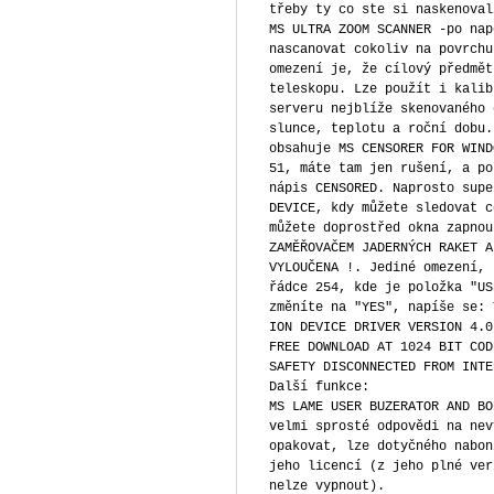
třeby ty co ste si naskenoval
MS ULTRA ZOOM SCANNER -po nap
nascanovat cokoliv na povrchu
omezení je, že cílový předmět
teleskopu. Lze použít i kalib
serveru nejblíže skenovaného 
slunce, teplotu a roční dobu.
obsahuje MS CENSORER FOR WIND
51, máte tam jen rušení, a po
nápis CENSORED. Naprosto supe
DEVICE, kdy můžete sledovat c
můžete doprostřed okna zapnou
ZAMĚŘOVAČEM JADERNÝCH RAKET A
VYLOUČENA !. Jediné omezení, 
řádce 254, kde je položka "US
změníte na "YES", napíše se: 
ION DEVICE DRIVER VERSION 4.0
FREE DOWNLOAD AT 1024 BIT COD
SAFETY DISCONNECTED FROM INTE
Další funkce:
MS LAME USER BUZERATOR AND BO
velmi sprosté odpovědi na nev
opakovat, lze dotyčného nabon
jeho licencí (z jeho plné ver
nelze vypnout).