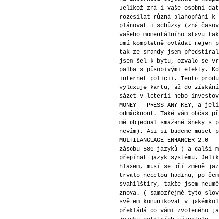
Jelikož zná i vaše osobní dat
rozesílat různá blahopřání k 
plánovat i schůzky (zná časov
vašeho momentálního stavu tak
umí kompletně ovládat nejen p
tak ze srandy jsem předstíral
jsem šel k bytu, ozvalo se vr
palba s působivými efekty. Kd
internet policii. Tento produ
vyluxuje kartu, až do získání
sázet v loterii nebo investov
MONEY - PRESS ANY KEY, a jeli
odmáčknout. Také vám občas př
mě objednal smažené šneky s p
nevím). Asi si budeme muset p
MULTILANGUAGE ENHANCER 2.0 - 
zásobu 580 jazyků ( a další m
přepínat jazyk systému. Jelik
hlasem, musí se pří změně jaz
trvalo necelou hodinu, po čem
svahilštiny, takže jsem neumě
znova. ( samozřejmě tyto slov
světem komunikovat v jakémkol
překládá do vámi zvoleného ja