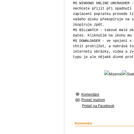
MS WINDOWS ONLINE UNCRASHER -
nechcete přijít při spadnutí 
zaplacení poplatku provede tz
vašeho disku překopíruje na s
zkopíruje zpět.
MS BILLWATCH - takové malé ok
Gates. Kliknutím na ikonu mu 
MS DOWNLOADER - ve spojeni s 
chtít prohlížet, a nahrává to
internetu obrázky, videa a zv
typu je ale nějaké divné prot
Komentáre
Poslať mailom
Pridať na Facebook
Komentáre