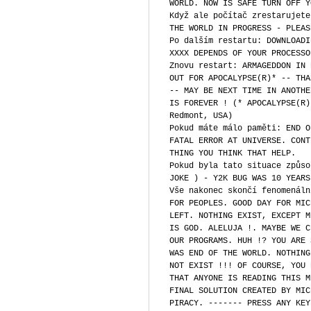
WORLD. NOW IS SAFE TURN OFF Y
Když ale počítač zrestarujete
THE WORLD IN PROGRESS - PLEAS
Po dalším restartu: DOWNLOADI
XXXX DEPENDS OF YOUR PROCESSO
Znovu restart: ARMAGEDDON IN 
OUT FOR APOCALYPSE(R)* -- THA
-- MAY BE NEXT TIME IN ANOTHE
IS FOREVER ! (* APOCALYPSE(R)
Redmont, USA)
Pokud máte málo paměti: END O
FATAL ERROR AT UNIVERSE. CONT
THING YOU THINK THAT HELP.
Pokud byla tato situace způso
JOKE ) - Y2K BUG WAS 10 YEARS
Vše nakonec skončí fenomenáln
FOR PEOPLES. GOOD DAY FOR MIC
LEFT. NOTHING EXIST, EXCEPT M
IS GOD. ALELUJA !. MAYBE WE C
OUR PROGRAMS. HUH !? YOU ARE 
WAS END OF THE WORLD. NOTHING
NOT EXIST !!! OF COURSE, YOU 
THAT ANYONE IS READING THIS M
FINAL SOLUTION CREATED BY MIC
PIRACY. ------- PRESS ANY KEY