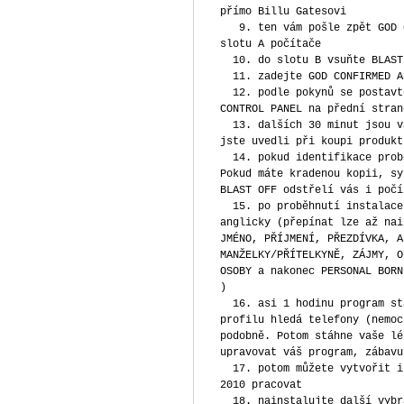
přímo Billu Gatesovi
9. ten vám pošle zpět GOD C
slotu A počítače
10. do slotu B vsuňte BLAST
11. zadejte GOD CONFIRMED AN
12. podle pokynů se postavte
CONTROL PANEL na přední stran
13. dalších 30 minut jsou va
jste uvedli při koupi produkt
14. pokud identifikace probě
Pokud máte kradenou kopii, sy
BLAST OFF odstřelí vás i počí
15. po proběhnutí instalace 
anglicky (přepínat lze až nai
JMÉNO, PŘÍJMENÍ, PŘEZDÍVKA, A
MANŽELKY/PŘÍTELKYNĚ, ZÁJMY, O
OSOBY a nakonec PERSONAL BORN
)
16. asi 1 hodinu program sta
profilu hledá telefony (nemoc
podobně. Potom stáhne vaše lé
upravovat váš program, zábavu
17. potom můžete vytvořit i 
2010 pracovat
18. nainstalujte další vybra