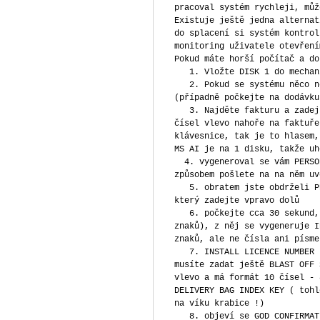
pracoval systém rychleji, můž
Existuje ještě jedna alternat
do splacení si systém kontrol
monitoring uživatele otevření
Pokud máte horší počítač a do
1. Vložte DISK 1 do mechan
2. Pokud se systému něco ne
(případně počkejte na dodávku
3. Najděte fakturu a zadejt
čísel vlevo nahoře na faktuře
klávesnice, tak je to hlasem,
MS AI je na 1 disku, takže uh
4. vygeneroval se vám PERSON
způsobem pošlete na na něm uv
5. obratem jste obdrželi PE
který zadejte vpravo dolů
6. počkejte cca 30 sekund, 
znaků), z něj se vygeneruje I
znaků, ale ne čísla ani písme
7. INSTALL LICENCE NUMBER n
musíte zadat ještě BLAST OFF 
vlevo a má formát 10 čísel - 
DELIVERY BAG INDEX KEY ( tohl
na víku krabice !)
8. objeví se GOD CONFIRMATI