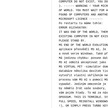
COMPUTER DO NOT EXIST, YOU DO
). ------ WARNING ! YOUR MICR
OF WORLD. YOU MUST WAIT FOR A
FOUND OF COMPUTERS AND ANOTHE
MICROSOFT LICENCE --------
Po restartu tu máme tohle:
ERROR 0123456789:
IT WAS END OF THE WORLD, THER
EXISTING COMPUTER IN NOT EXIS
PLEASE STAND BY.
MS END OF THE WORLD EVOLUTION
aplikace přesvědčí MS AI, že 
a nové verze Windows. Také př
Má jedinou chybku: posune dat
MS AI odmítá akceptovat jako 
MS VIRTUAL PET -simulátor dom
databáze několika desítek tis
vytvořit vlastní skřížením ne
procesu vám MS AI s pomocí MS
vypadat. Jediným omezením je 
by němělo žrát vaše soubory, 
vám pojde hlady. To má za nás
OPOSSUM. THIS IS TERRIBLE. SY
FULL SPEED, REINSTALL WINDOWS
!), OR SIMPLY PRESS TURBO KEY