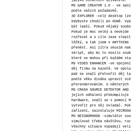
jazyku ostatních uživatelů.
MS GAME CREATOR 1.0 - ve spoj
podle vašich požadavků.
3D EXPLORER -celý desktop lze
kdybyste chodili po domě. Vyp
být lepší. Pokud nějaký soubo
Pokud je moc velký a nevejde 
rozřezat a u cíle zase slepit
těžký, a tak jsem v ANYTHING 
přenést. Asi zítra skusím nak
skript, aby mi to nosilo soub
které se mohou při každém sta
MS VIDEO ENHANCER -ve spojení
děj filmu na kazetě. Ve spolu
pak se snaží přetvořit děj ta
podle věku diváka upravit scé
přerenderováním. U některých 
MS CRASH SOURCE DETEKTOR AND 
jejich odhalení překompiluje 
hardware, snaží se s pomocí M
vytvořit pro něj ovladač. Pok
zařízení, nainstaluje MICROSO
MS NEIGBORHOOD -simulátor sou
simulovat třeba návštěvu, ruc
Všechny situace vypadají veli