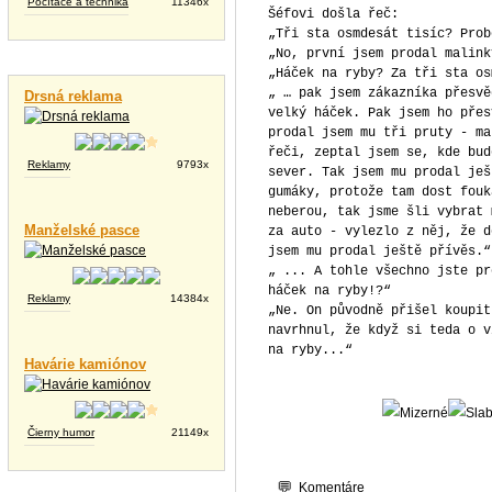
Počítače a technika
11346x
Šéfovi došla řeč:
„Tři sta osmdesát tisíc? Prob
„No, první jsem prodal malink
Vtipné videá
„Háček na ryby? Za tři sta os
„ … pak jsem zákazníka přesvě
Drsná reklama
velký háček. Pak jsem ho přes
prodal jsem mu tři pruty - ma
řeči, zeptal jsem se, kde bud
Reklamy
9793x
sever. Tak jsem mu prodal ješ
gumáky, protože tam dost fouk
neberou, tak jsme šli vybrat 
Manželské pasce
za auto - vylezlo z něj, že d
jsem mu prodal ještě přívěs.“
„ ... A tohle všechno jste pr
háček na ryby!?“
Reklamy
14384x
„Ne. On původně přišel koupit
navrhnul, že když si teda o v
na ryby...“
Havárie kamiónov
Čierny humor
21149x
Komentáre