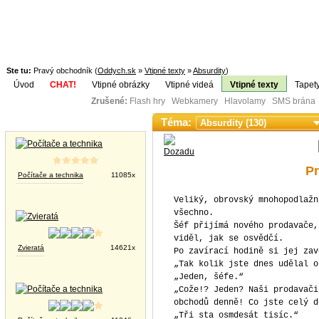
Ste tu:
Pravý obchodník (
Oddych.sk
»
Vtipné texty
»
Absurdity
)
Úvod
CHAT!
Vtipné obrázky
Vtipné videá
Vtipné texty
Tapet
Zrušené:
Flash hry Webkamery Hlavolamy SMS brána K
Téma:
Vtipné obrázky
P
Počítače a technika
11085x
Veliký, obrovský mnohopodlažn
všechno.
Šéf přijímá nového prodavače,
viděl, jak se osvědčí.
Zvieratá
14621x
Po zavírací hodině si jej zav
„Tak kolik jste dnes udělal o
„Jeden, šéfe.“
„Cože!? Jeden? Naši prodavači
obchodů denně! Co jste celý d
„Tři sta osmdesát tisíc.“