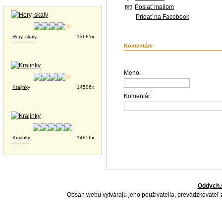
Tapety na plochu
Poslať mailom
Pridať na Facebook
Hory, skaly
13681x
Komentáre
Meno:
Krajinky
14506x
Komentár:
Krajinky
14856x
Oddych.
Obsah webu vytvárajú jeho používatelia, prevádzkovateľ 