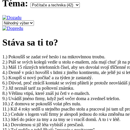
Téma:
Stáva sa ti to?
1.) Pokoušíš se zadat své heslo i na mikrovlnnou troubu.
2.) Ptáš se svých kolegů vedle u stolu e-mailem, zda mají chuť jít na
3.) Máš 15 různých telefonních čísel, aby ses dovolal svojí tříčlenné r
4.) Denně v práci hovoříš s lidmi z jiného kontinentu, ale ještě jsi s
5.) Koupíš si nový počítač a za týden je zastaralý.
6.) Důvod, proč ztrácíš kontakt se svými přáteli je protože neovládáš 
7.) Již neznáš tarif za poštovní známku.
8.) Většinu vtipú, které znáš jsi četl v e-mailech.
9.) Uvádíš jméno firmy, když jseš večer doma a zvedneš telefon.
10.) Z domova se pokoušíš volat přes nulu.
11.) Kiž 4 roky sedíš u stejného psacího stolu a pracoval jsi tam už pr
12.) Cedule s logem vaší firmy je alespoň jednou do roka změněna n
13.) Jdeš do práce za tmy a za tmy se i vracíš domů. A to i v létě.
14.) Dovolenou si již léta vybíráš z presčasů.
15.) Tví rodiče o tobě říkají: "pracuje s pocitacem".