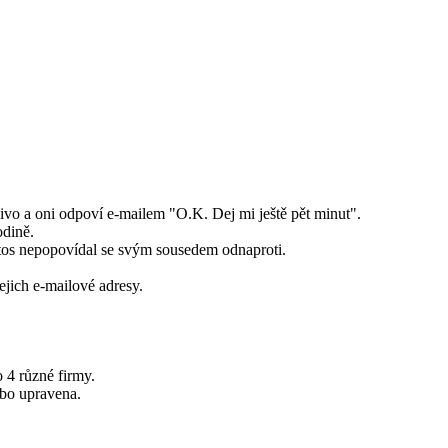
 pivo a oni odpoví e-mailem "O.K. Dej mi ještě pět minut".
odině.
i letos nepopovídal se svým sousedem odnaproti.
jejich e-mailové adresy.
o 4 různé firmy.
ebo upravena.