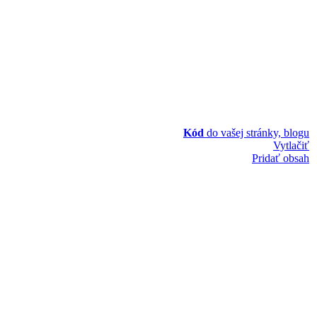
Kód
do vašej stránky, blogu
Vytlačiť
Pridať obsah