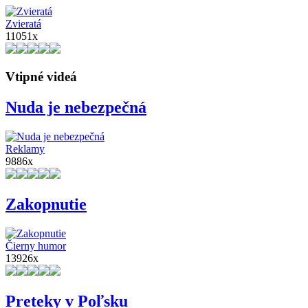
Zvieratá
11051x
Vtipné videá
Nuda je nebezpečná
Reklamy
9886x
Zakopnutie
Čierny humor
13926x
Preteky v Poľsku