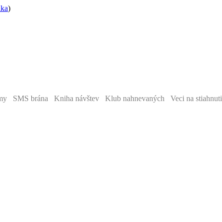
ika
)
y SMS brána Kniha návštev Klub nahnevaných Veci na stiahnut