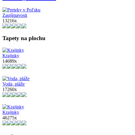
Zaujímavosti
13216x
Tapety na plochu
Krajinky
14689x
Voda, pláže
17260x
Krajinky
46275x