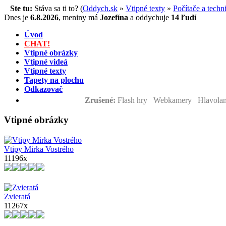
Ste tu:
Stáva sa ti to? (
Oddych.sk
»
Vtipné texty
»
Počítače a techn
Dnes je
6.8.2026
,
meniny má
Jozefína
a
oddychuje
14 ľudí
Úvod
CHAT!
Vtipné obrázky
Vtipné videá
Vtipné texty
Tapety na plochu
Odkazovač
Zrušené:
Flash hry Webkamery Hlavolam
Vtipné obrázky
Vtipy Mirka Vostrého
11196x
Zvieratá
11267x