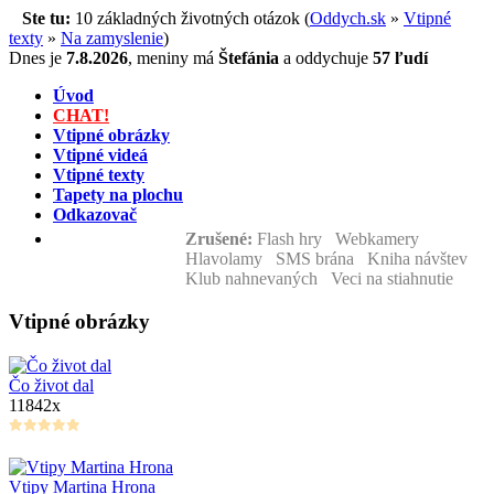
Ste tu:
10 základných životných otázok (
Oddych.sk
»
Vtipné
texty
»
Na zamyslenie
)
Dnes je
7.8.2026
,
meniny má
Štefánia
a
oddychuje
57 ľudí
Úvod
CHAT!
Vtipné obrázky
Vtipné videá
Vtipné texty
Tapety na plochu
Odkazovač
Zrušené:
Flash hry Webkamery
Hlavolamy SMS brána Kniha návštev
Klub nahnevaných Veci na stiahnutie
Vtipné obrázky
Čo život dal
11842x
Vtipy Martina Hrona