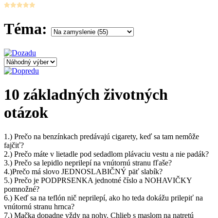
Téma:
10 základných životných
otázok
1.) Prečo na benzínkach predávajú cigarety, keď sa tam nemôže
fajčiť?
2.) Prečo máte v lietadle pod sedadlom plávaciu vestu a nie padák?
3.) Prečo sa lepidlo neprilepí na vnútornú stranu fľaše?
4.)Prečo má slovo JEDNOSLABIČNÝ päť slabík?
5.) Prečo je PODPRSENKA jednotné číslo a NOHAVIČKY
pomnožné?
6.) Keď sa na teflón nič neprilepí, ako ho teda dokážu prilepiť na
vnútornú stranu hrnca?
7.) Mačka dopadne vždy na nohy. Chlieb s maslom na natretú