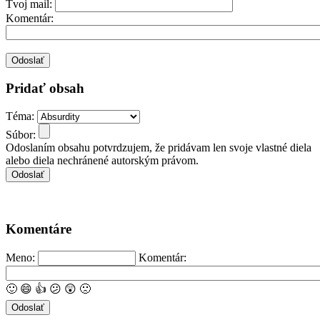
Tvoj mail:
Komentár:
Pridať obsah
Téma:
Súbor:
Odoslaním obsahu potvrdzujem, že pridávam len svoje vlastné diela
alebo diela nechránené autorským právom.
Komentáre
Meno:
Komentár:
🙂
😄
👍
😕
😲
🙁