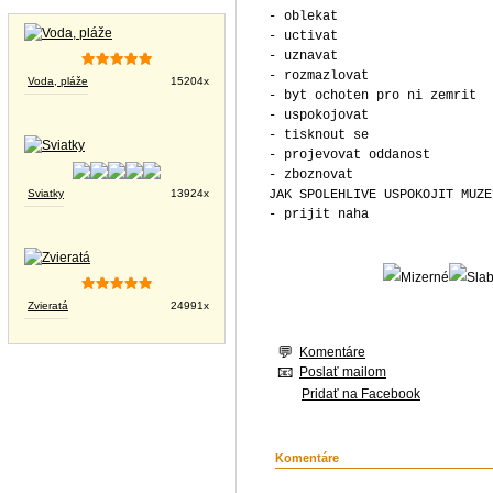
Tapety na plochu
- oblekat
- uctivat
- uznavat
- rozmazlovat
Voda, pláže
15204x
- byt ochoten pro ni zemrit
- uspokojovat
- tisknout se
- projevovat oddanost
- zboznovat
Sviatky
13924x
JAK SPOLEHLIVE USPOKOJIT MUZE
- prijit naha
Zvieratá
24991x
Komentáre
Poslať mailom
Pridať na Facebook
Komentáre