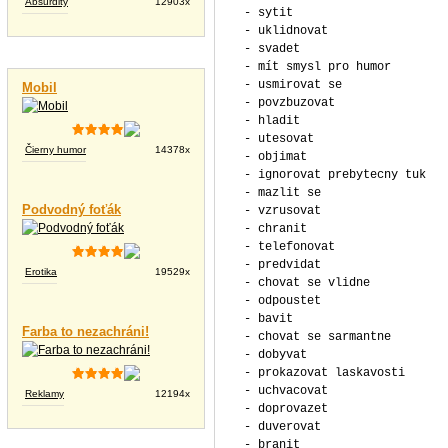
Absurdity
12903x
- sytit
- uklidnovat
- svadet
Vtipné videá
- mít smysl pro humor
- usmirovat se
Mobil
- povzbuzovat
- hladit
- utesovat
Čierny humor
14378x
- objimat
- ignorovat prebytecny tuk
- mazlit se
Podvodný foťák
- vzrusovat
- chranit
- telefonovat
- predvidat
Erotika
19529x
- chovat se vlidne
- odpoustet
- bavit
Farba to nezachráni!
- chovat se sarmantne
- dobyvat
- prokazovat laskavosti
- uchvacovat
Reklamy
12194x
- doprovazet
- duverovat
- branit