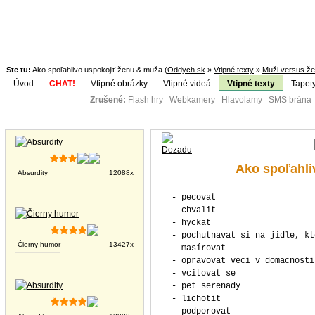
Ste tu:
Ako spoľahlivo uspokojiť ženu & muža (
Oddych.sk
»
Vtipné texty
»
Muži versus ž
Úvod
CHAT!
Vtipné obrázky
Vtipné videá
Vtipné texty
Tapet
Zrušené:
Flash hry Webkamery Hlavolamy SMS brána K
Téma:
Vtipné obrázky
Ako spoľahli
Absurdity
12088x
- pecovat
- chvalit
- hyckat
- pochutnavat si na jidle, kt
Čierny humor
13427x
- masírovat
- opravovat veci v domacnosti
- vcitovat se
- pet serenady
- lichotit
- podporovat