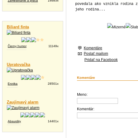
Zamestnanie a práca
14685x
povedala ako vznikla rodina z
jeho rodina...
Vtipné videá
Biliard finta
Čierny humor
11149x
Komentáre
Poslať mailom
Pridať na Facebook
Upratovačka
Komentáre
Erotika
28501x
Meno:
Zaujímavý alarm
Komentár:
Absurdity
14401x