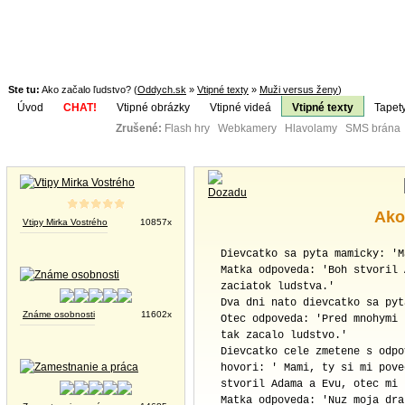
Ste tu:
Ako začalo ľudstvo? (
Oddych.sk
»
Vtipné texty
»
Muži versus ženy
)
Úvod
CHAT!
Vtipné obrázky
Vtipné videá
Vtipné texty
Tapet
Zrušené:
Flash hry Webkamery Hlavolamy SMS brána K
Téma:
Vtipné obrázky
Ako
Vtipy Mirka Vostrého
10857x
Dievcatko sa pyta mamicky: 'M
Matka odpoveda: 'Boh stvoril 
zaciatok ludstva.'
Dva dni nato dievcatko sa pyt
Známe osobnosti
11602x
Otec odpoveda: 'Pred mnohymi 
tak zacalo ludstvo.'
Dievcatko cele zmetene s odpo
hovori: ' Mami, ty si mi pove
stvoril Adama a Evu, otec mi 
Matka odpoveda: 'Nuz moja dra