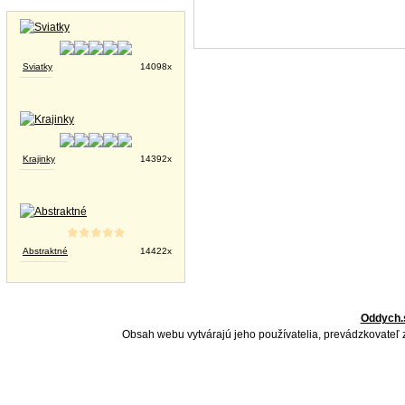
Tapety na plochu
Sviatky
14098x
Krajinky
14392x
Abstraktné
14422x
Oddych.
Obsah webu vytvárajú jeho používatelia, prevádzkovateľ 