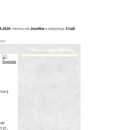
8.2026
,
meniny má
Jozefína
a
oddychuje
3 ľudí
utie
Vtipné texty - náhľady
ktorý
i
k
Pub
stiť,