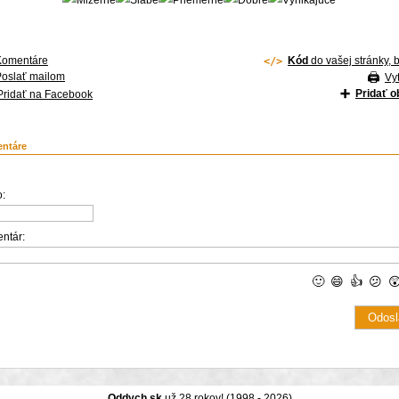
Komentáre
Kód
do vašej stránky, 
Poslať mailom
Vyt
Pridať 
Pridať na Facebook
ntáre
:
ntár:
🙂
😄
👍
😕

Oddych.sk
už 28 rokov! (1998 - 2026)