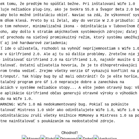
iek tomu, že predtým ho spúšťal bežne. Pri inštalovaní Wife 1.0
aluje nežiadúce plug-iny, ako je Svokra 55.8 a Švagor Beta 2.0 b
,aby bolo možné inštaláciu obísť. Naviac sa zdá, že výkonnosť sy
ým dňom klesá. Preto by si želal, aby do verzie W 2.0 pribudlo: 
 o tom nehovor, minimalizačná ikona - Odinštalácia v ľubovoľnom 
toho, aby došlo k stratám akýchkoľvek systémových zdrojov; ďalej
osť prechodu na sieťový promiskuitný režim, ktorý systému umožňu
ať aj iné hardwarové zariadenia;
aľ ide o užívateľa, rozhodol sa vyhnúť nepríjemnostiam s Wife 1.
ne v Girlfriend 2.0. Ale aj tu sú ďalšie problémy. Zreteľne nie 
é inštalovať Girlfriend 2.0 na Girlfriend 1.0, najskôr musíte G 
štalovať. Ostatní užívatelia hovoria, že je to dlhopretrvávajúci
orom treba vedieť. Zrejme všetky verzie Gf vykazujú konflikt na 
ut/onput/. Tak hlúpy bug by už mali odstrániť! Čo je ešte horšie
štalačný program pre Gf 1.0 nepracuje dobre a zanecháva na
káciách v systéme nežiadúce stopy... A ešte jeden otravný bug: V
ie aplikácie Girlfriend občas generujú otravné výroky o výhodách
adu na Wife 1.0.
WARNING: Wife 1.0 má nedokumentovaný bug. Pokiaľ sa pokúsite
štalovať Mistress 1.0 skôr ako odinštalujete Wife 1.0, Wife 1.0 
 odinštaláciou zruší všetky knižnice MSMoney a Mistress 1.0 sa p
etne nainštalovať s poukázaním na nedostatočné zdroje.
Ohodnoť!