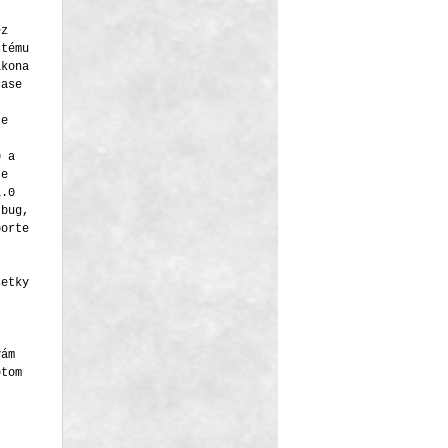
ez
stému
ikona
čase
je
0 a
je
1.0
 bug,
porte
,
šetky
vám
otom