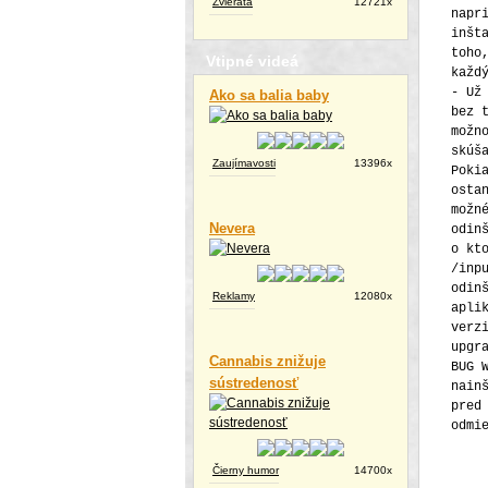
Zvieratá
12721x
napr
inšt
toho
Vtipné videá
každ
- Už
Ako sa balia baby
bez 
možn
skúš
Zaujímavosti
13396x
Poki
osta
možn
Nevera
odin
o kt
/inp
odin
Reklamy
12080x
apli
verz
upgr
Cannabis znižuje
BUG 
sústredenosť
nain
pred
odmi
Čierny humor
14700x