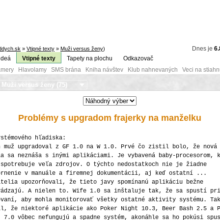
Dnes je
6.
dych.sk
»
Vtipné texty
»
Muži versus ženy
)
ideá
Vtipné texty
Tapety na plochu
Odkazovač
mery Hlavolamy SMS brána Kniha návštev Klub nahnevaných Veci na stiahn
Problémy s upgradom frajerky na manželku
ystémového hľadiska:
n muž upgradoval z GF 1.0 na W 1.0. Prvé čo zistil bolo, že nová
ia sa neznáša s inými aplikáciami. Je vybavená baby-procesorom, 
 spotrebuje veľa zdrojov. O týchto nedostatkoch nie je žiadne
ornenie v manuále a firemnej dokumentácii, aj keď ostatní ...
atelia upozorňovali, že tieto javy spomínanú aplikáciu bežne
vádzajú. A nielen to. Wife 1.0 sa inštaluje tak, že sa spustí pr
ovaní, aby mohla monitorovať všetky ostatné aktivity systému. Ta
il, že niektoré aplikácie ako Poker Night 10.3, Beer Bash 2.5 a 
t 7.0 vôbec nefungujú a spadne systém, akonáhle sa ho pokúsi spu