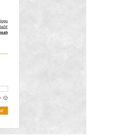
blogu
lačiť
obsah

🙁