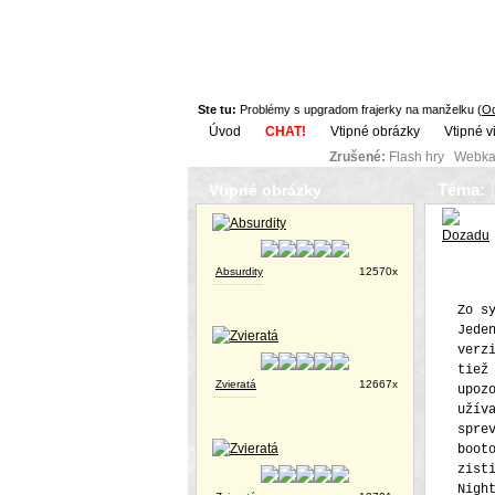
Ste tu:
Problémy s upgradom frajerky na manželku (
Od
Úvod
CHAT!
Vtipné obrázky
Vtipné v
Zrušené:
Flash hry Webka
Téma:
Vtipné obrázky
Absurdity
12570x
Zo s
Jede
verz
tiež
Zvieratá
12667x
upoz
užív
spre
boot
zist
Nigh