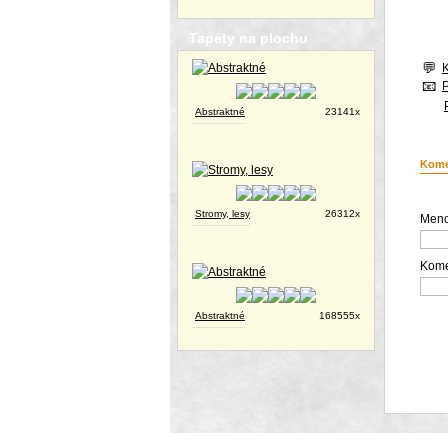
Tapety na plochu
Abstraktné
23141x
Kome
Stromy, lesy
26312x
Meno
Kome
Abstraktné
168555x