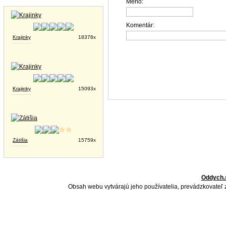
Tapety na plochu
Meno:
Komentár:
Krajinky
18378x
Krajinky
15093x
Zátišia
15759x
Oddych.
Obsah webu vytvárajú jeho používatelia, prevádzkovateľ 