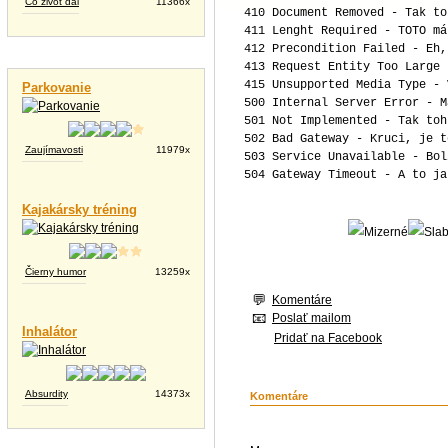
Čo život dal
11366x
410 Document Removed - Tak to
411 Lenght Required - TOTO má
412 Precondition Failed - Eh,
Vtipné videá
413 Request Entity Too Large 
415 Unsupported Media Type - 
Parkovanie
500 Internal Server Error - M
501 Not Implemented - Tak toh
502 Bad Gateway - Kruci, je t
Zaujímavosti
11979x
503 Service Unavailable - Bol
504 Gateway Timeout - A to ja
Kajakársky tréning
Čierny humor
13259x
Komentáre
Poslať mailom
Inhalátor
Pridať na Facebook
Absurdity
14373x
Komentáre