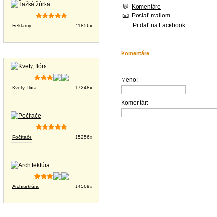
Komentáre
Poslať mailom
Pridať na Facebook
Reklamy
11856x
Tapety na plochu
Komentáre
Meno:
Kvety, flóra
17248x
Komentár:
Počítače
15256x
Architektúra
14569x