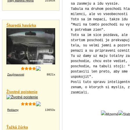
Vtipy Martina Hrona
10345x
sa zasmeju a idu vyssie.
Tabula na druhom poschodi hla
milenci, ale vo vseobecnosti 
Vtipné videá
Toto sa im nepaci, takze idu 
"Muzi na tomto poschodi su vy
Škaredá havárka
k potrebam zien".
Toto sa im sice pozdava, ale 
stvrtom poschodi je prekvapuj
tela, su velmi jemni a pozorn
penazi a su pripraveni ozenit
Tu uz damy uz maju totalny za
poschodie, chcu este vediet, 
poschodie, na tabuli stoji: "
postavili len preto, aby sme 
Zaujímavosti
8821x
uspokojit".
Posli tuto spravu inteligentn
zenam, o ktorych si myslis, z
Životné poistenie
zasmiali.
Reklamy
13653x
Ťažká žúrka