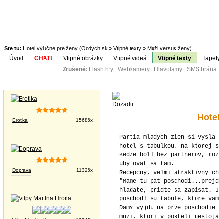
Ste tu:
Hotel výlučne pre ženy (
Oddych.sk
»
Vtipné texty
»
Muži versus ženy
)
Úvod
CHAT!
Vtipné obrázky
Vtipné videá
Vtipné texty
Tapet
Zrušené:
Flash hry Webkamery Hlavolamy SMS brána K
Téma:
Vtipné obrázky
Hote
Erotika
15686x
Partia mladych zien si vysla 
hotel s tabulkou, na ktorej s
Kedze boli bez partnerov, roz
ubytovat sa tam.
Doprava
11326x
Recepcny, velmi atraktivny ch
"Mame tu pat poschodi...prejd
hladate, pridte sa zapisat. J
poschodi su tabule, ktore vam
Damy vyjdu na prve poschodie 
muzi, ktori v posteli nestoja