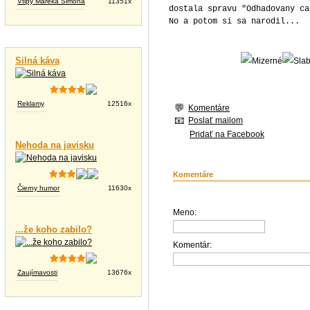
Vtipy Mareka Simona
11351x
dostala spravu "Odhadovany ca
No a potom si sa narodil...
Vtipné videá
Silná káva
Reklamy
12516x
Komentáre
Poslať mailom
Pridať na Facebook
Nehoda na javisku
Komentáre
Čierny humor
11630x
Meno:
...že koho zabilo?
Komentár:
Zaujímavosti
13676x