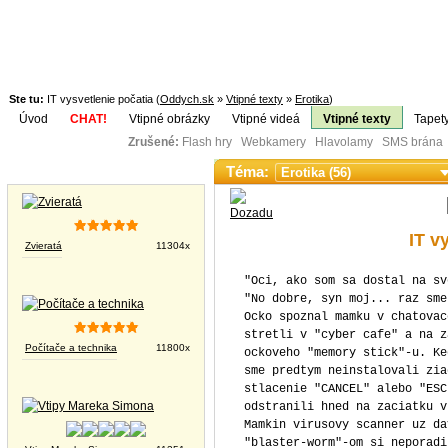
Ste tu:
IT vysvetlenie počatia (
Oddych.sk
»
Vtipné texty
»
Erotika
)
Úvod
CHAT!
Vtipné obrázky
Vtipné videá
Vtipné texty
Tapet
Zrušené:
Flash hry Webkamery Hlavolamy SMS brána K
Téma:
Vtipné obrázky
IT v
Zvieratá
11304x
"Oci, ako som sa dostal na sv
"No dobre, syn moj... raz sme
Ocko spoznal mamku v chatovac
stretli v "cyber cafe" a na z
Počítače a technika
11800x
ockoveho "memory stick"-u. Ke
sme predtym neinstalovali zia
stlacenie "CANCEL" alebo "ESC
odstranili hned na zaciatku v
Mamkin virusovy scanner uz da
"blaster-worm"-om si neporadi