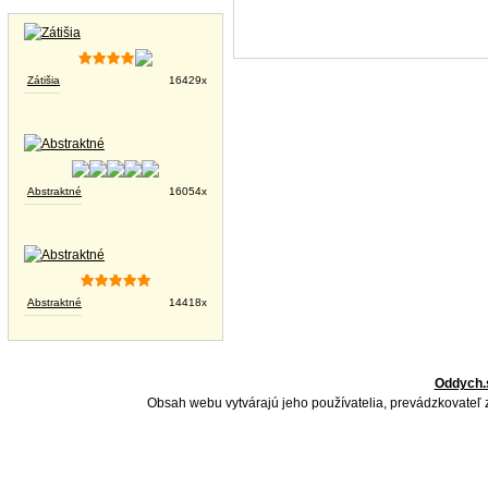
Tapety na plochu
Zátišia
16429x
Abstraktné
16054x
Abstraktné
14418x
Oddych.
Obsah webu vytvárajú jeho používatelia, prevádzkovateľ 