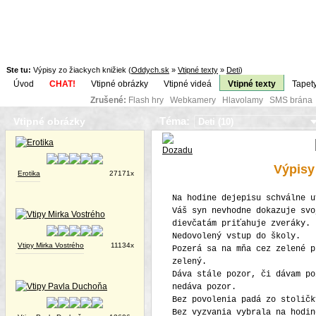
Ste tu:
Výpisy zo žiackych knižiek (
Oddych.sk
»
Vtipné texty
»
Deti
)
Úvod
CHAT!
Vtipné obrázky
Vtipné videá
Vtipné texty
Tapet
Zrušené:
Flash hry Webkamery Hlavolamy SMS brána K
Téma:
Vtipné obrázky
Výpisy
Erotika
27171x
Na hodine dejepisu schválne u
Váš syn nevhodne dokazuje svo
dievčatám priťahuje zveráky.
Nedovolený vstup do školy.
Vtipy Mirka Vostrého
11134x
Pozerá sa na mňa cez zelené p
zelený.
Dáva stále pozor, či dávam po
nedáva pozor.
Bez povolenia padá zo stoličk
Bez vyzvania vybrala na hodin