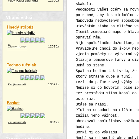
Vtipy Pavla Duchoňa
12606x
skákala.
Vedomosti vašej dcéry sa rovn
potrebné, aby ich minimálne z
Vtipné videá
Napovedá nedovoleným spôsobom
Dievčatám siaha na mliečne va
Hnedý striptíz
Zlomil zemepisnú mapu o hlavu
opraviť rám.
Bije spolužiačku dáždnikom, p
Čierny humor
12515x
Pravidelne chodí do školy nep
Zjedla pomôcky na výtvarnú vý
Olizuje temperové farvy a div
Techno tučniak
Behá po stene.
Spal na hodine tak tvrdo, že 
ktorý strašne dupe a funí.
Lezie do päťmetrovej výšky na
Zaujímavosti
13527x
Nepíše si čo hovorím, píše ib
Cez prestávku silno kopal do 
ešte raz.
Basket
Stále sa hlási.
Pľul na schodoch na nižšie po
znížil jeho vážnosť.
Ohrozoval spolužiakov nožíkom
Zaujímavosti
8349x
hodine.
Smrká mi do výkladu.
Nechá sa od spolužiakov ochyt