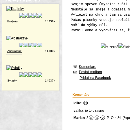
Tapety na plochu
Svojim spevom úmyselne rušil 
Neustále sa smeje a odmieta m
Vyliezol na okno a tam sa usa
Počas písomky vnucuje spoluži
Krajinky
14358x
Močí do výšky očí.
Rozbil okno a vyhováral sa, ž
Abstraktné
14180x
Komentáre
Poslať mailom
Pridať na Facebook
Sviatky
14537x
Komentáre
😄
lolko
:
valika
: je to uzasne
🙂
🙂
🙁
Marian
: 3
:P :O :* &lt;(&qu