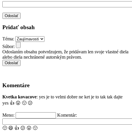
Pridať obsah
Téma:
Súbor:
Odoslaním obsahu potvrdzujem, že pridávam len svoje vlastné diela
alebo diela nechránené autorským právom.
Komentáre
Kvetka kovacove
: yes je to velmi dobre ne ket je to tak tak dajte
yes
👍
😲
🙁
😕
Meno:
Komentár:
🙂
😄
👍
😕
😲
🙁