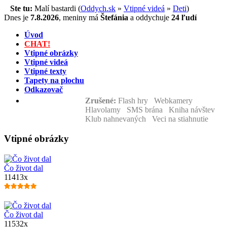
Ste tu:
Malí bastardi (
Oddych.sk
»
Vtipné videá
»
Deti
)
Dnes je
7.8.2026
,
meniny má
Štefánia
a
oddychuje
24 ľudí
Úvod
CHAT!
Vtipné obrázky
Vtipné videá
Vtipné texty
Tapety na plochu
Odkazovač
Zrušené:
Flash hry Webkamery
Hlavolamy SMS brána Kniha návštev
Klub nahnevaných Veci na stiahnutie
Vtipné obrázky
Čo život dal
11413x
Čo život dal
11532x