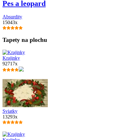
Pes a leopard
Absurdity
15043x
Tapety na plochu
Krajinky
92717x
Sviatky
13293x
Krajinky