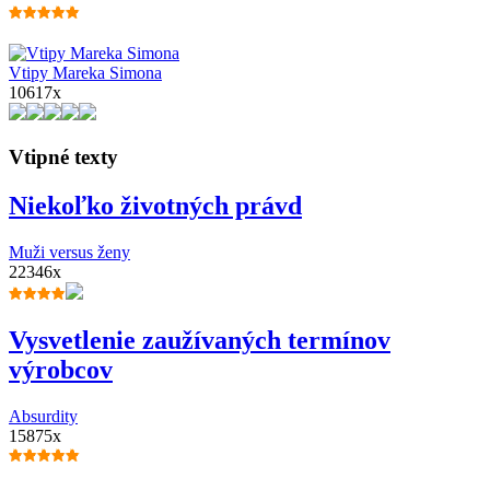
Vtipy Mareka Simona
10617x
Vtipné texty
Niekoľko životných právd
Muži versus ženy
22346x
Vysvetlenie zaužívaných termínov
výrobcov
Absurdity
15875x