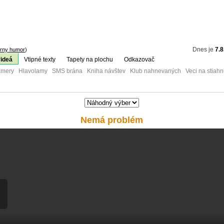
Dnes je
7.8
erny humor
)
videá
Vtipné texty
Tapety na plochu
Odkazovač
mery Hlavolamy SMS brána Kniha návštev Klub nahnevaných Veci na stiahn
Nemá problém