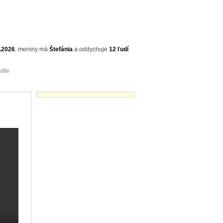
.2026
,
meniny má
Štefánia
a
oddychuje
12 ľudí
utie
Videá - náhľady