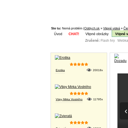
Ste tu:
Nemá problém (
Oddych.sk
»
Vtipné videá
»
Či
Úvod
CHAT!
Vtipné obrázky
Vtipné 
Zrušené:
Flash hry Webka
Téma:
Vtipné obrázky
Erotika
20018x
Vtipy Mirka Vostrého
11795x
‹