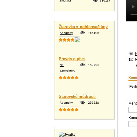
Zvieratá
13611x
Vtipné texty
Žiarovka = pohlcovač tmy
Absurdity
16649x
Pravda o pive
Na
15279x
zamyslenie
Kome
Fer
Staroveké múdrosti
Absurdity
25622x
Meno
Kome
Tapety na plochu