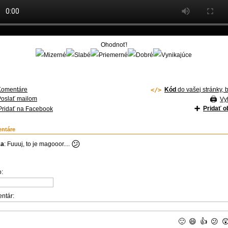
Ohodnoť!
Komentáre
Kód
do vašej stránky, 
Poslať mailom
Vyt
Pridať 
Pridať na Facebook
ntáre
😕
ka
: Fuuuj, to je magooor....
:
ntár:
🙂
😄
👍
😕
