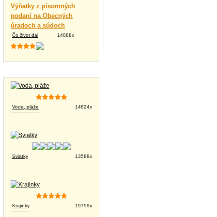
Výňatky z písomných
podaní na Obecných
úradoch a súdoch
Čo život dal
14088x
Tapety na plochu
Voda, pláže
14824x
Sviatky
13588x
Krajinky
19759x