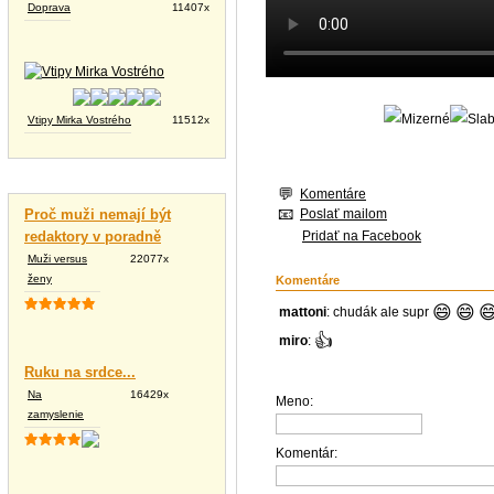
Doprava
11407x
Vtipy Mirka Vostrého
11512x
Vtipné texty
Komentáre
Poslať mailom
Proč muži nemají být
Pridať na Facebook
redaktory v poradně
Muži versus
22077x
ženy
Komentáre
😄
😄

mattoni
: chudák ale supr
👍
miro
:
Ruku na srdce...
Na
16429x
Meno:
zamyslenie
Komentár: