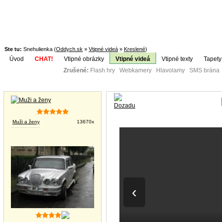
Ste tu:
Snehulienka (
Oddych.sk
»
Vtipné videá
»
Kreslené
)
Úvod
CHAT!
Vtipné obrázky
Vtipné videá
Vtipné texty
Tapety
Zrušené:
Flash hry Webkamery Hlavolamy SMS brána K
Téma:
Vtipné obrázky
Muži a ženy
13670x
‹