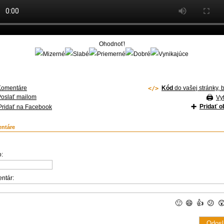
Ohodnoť!
Komentáre
Kód
do vašej stránky, 
Poslať mailom
Vyt
Pridať 
Pridať na Facebook
ntáre
:
ntár:
🙂
😄
👍
😕
