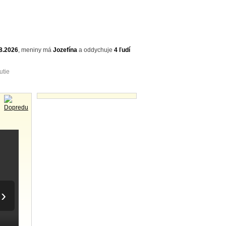
8.2026
,
meniny má
Jozefína
a
oddychuje
4 ľudí
utie
Videá - náhľady
›