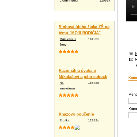
Čierny humor
12097x
Vtipné texty
Slohová úloha žiaka ZŠ na
tému "MOJI RODIČIA"
Muži versus
16125x
ženy
Racionálna úvaha o
Mikulášovi a jeho soboch
Kome
Na
18688x
zamyslenie
Meno
Kome
Knazovo poučenie
Erotika
12882x