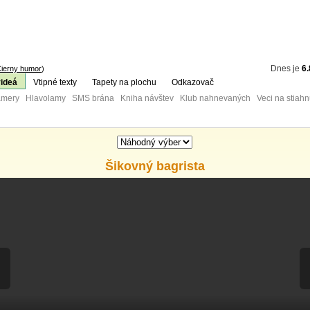
Dnes je
6.
ierny humor
)
videá
Vtipné texty
Tapety na plochu
Odkazovač
mery Hlavolamy SMS brána Kniha návštev Klub nahnevaných Veci na stiahn
Šikovný bagrista