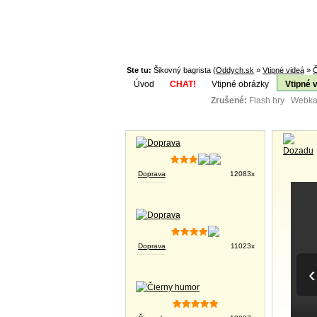
Ste tu:
Šikovný bagrista (
Oddych.sk
»
Vtipné videá
»
Č
Úvod
CHAT!
Vtipné obrázky
Vtipné 
Zrušené:
Flash hry Webka
Téma:
Vtipné obrázky
Doprava
12083x
Doprava
11023x
‹