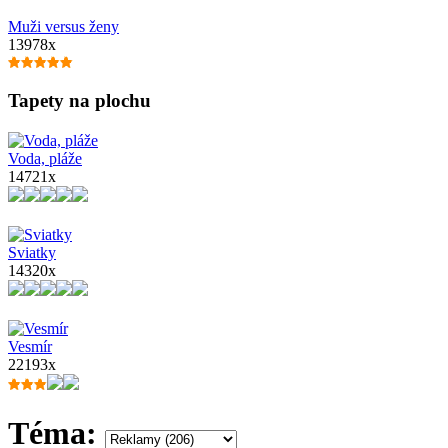
Muži versus ženy
13978x
Tapety na plochu
Voda, pláže
14721x
Sviatky
14320x
Vesmír
22193x
Téma: