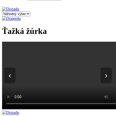
Ťažká žúrka
‹
›