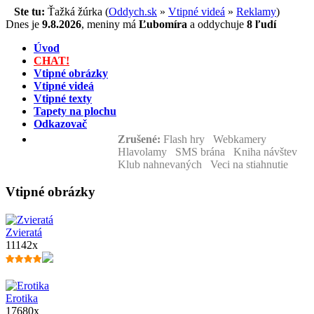
Ste tu:
Ťažká žúrka (
Oddych.sk
»
Vtipné videá
»
Reklamy
)
Dnes je
9.8.2026
,
meniny má
Ľubomíra
a
oddychuje
8 ľudí
Úvod
CHAT!
Vtipné obrázky
Vtipné videá
Vtipné texty
Tapety na plochu
Odkazovač
Zrušené:
Flash hry Webkamery
Hlavolamy SMS brána Kniha návštev
Klub nahnevaných Veci na stiahnutie
Vtipné obrázky
Zvieratá
11142x
Erotika
17680x