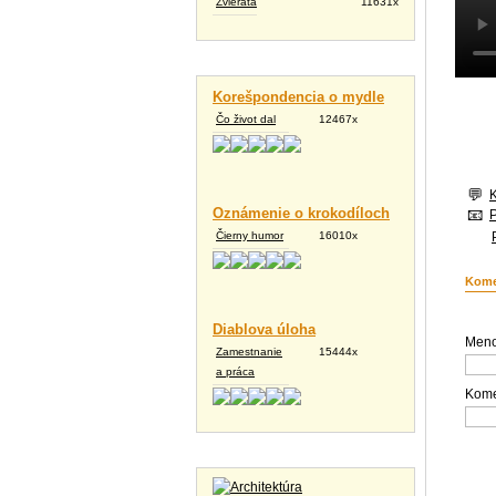
Zvieratá
11631x
Vtipné texty
Korešpondencia o mydle
Čo život dal
12467x
Oznámenie o krokodíloch
Čierny humor
16010x
Kome
Diablova úloha
Meno
Zamestnanie
15444x
a práca
Kome
Tapety na plochu