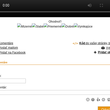
Ohodnoť!
Komentáre
Kód
do vašej stránky, 
Poslať mailom
Vyt
Pridať 
Pridať na Facebook
ntáre
:
ntár:
🙂
😄
👍
😕
