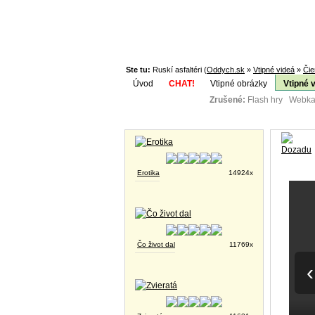
Ste tu:
Ruskí asfaltéri (
Oddych.sk
»
Vtipné videá
»
Čie
Úvod
CHAT!
Vtipné obrázky
Vtipné 
Zrušené:
Flash hry Webka
Téma:
Vtipné obrázky
Erotika
14924x
Čo život dal
11769x
‹