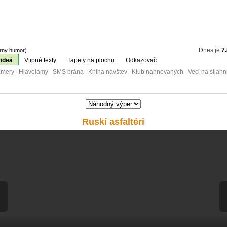
Dnes je
7
rny humor
)
videá
Vtipné texty
Tapety na plochu
Odkazovač
mery Hlavolamy SMS brána Kniha návštev Klub nahnevaných Veci na stiahn
Ruskí asfaltéri