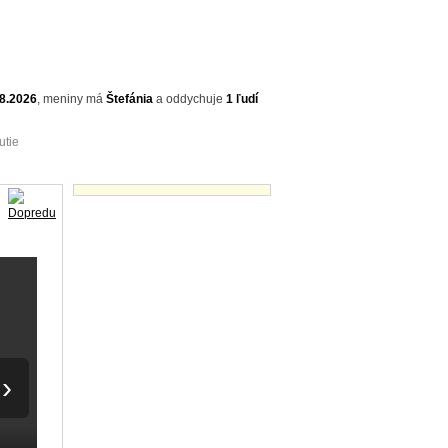
.8.2026
,
meniny má
Štefánia
a
oddychuje
1 ľudí
utie
Videá - náhľady
›