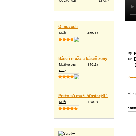
Čo život dal
12737x
Vtipné texty
O mužoch
Muži
25638x
Báseň muža a báseň ženy
Muži versus
34611x
ženy
Kome
Meno
Prečo sú muži šťastnejší?
Muži
17480x
Kome
Tapety na plochu