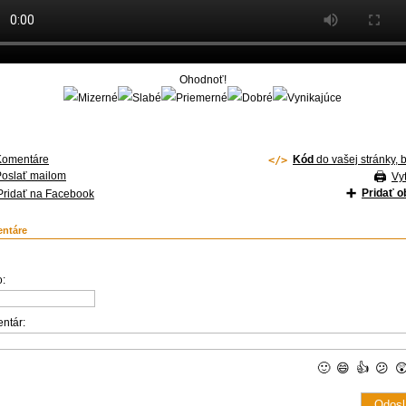
Ohodnoť!
Komentáre
Kód
do vašej stránky, 
Poslať mailom
Vyt
Pridať 
Pridať na Facebook
ntáre
:
ntár:
🙂
😄
👍
😕
