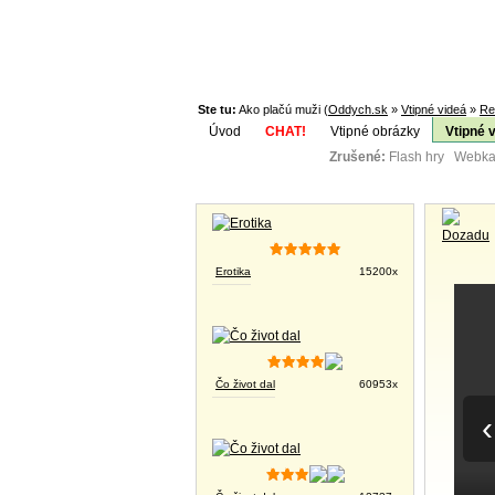
Ste tu:
Ako plačú muži (
Oddych.sk
»
Vtipné videá
»
Re
Úvod
CHAT!
Vtipné obrázky
Vtipné 
Zrušené:
Flash hry Webka
Téma:
Vtipné obrázky
Erotika
15200x
Čo život dal
60953x
‹