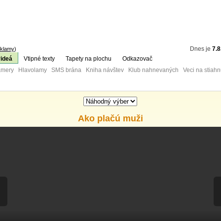
Dnes je
7.8
klamy
)
videá
Vtipné texty
Tapety na plochu
Odkazovač
mery Hlavolamy SMS brána Kniha návštev Klub nahnevaných Veci na stiahn
Ako plačú muži