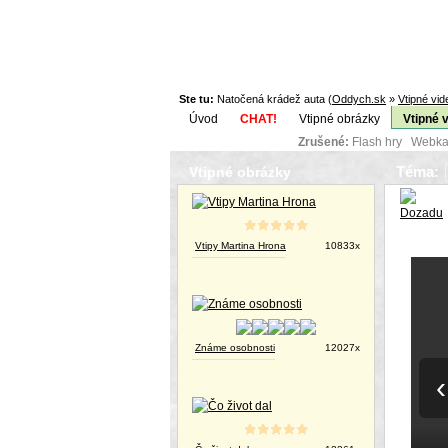
Ste tu:
Natočená krádež auta (
Oddych.sk
»
Vtipné vid
Úvod
CHAT!
Vtipné obrázky
Vtipné 
Zrušené:
Flash hry Webka
Téma:
Vtipné obrázky
Vtipy Martina Hrona
10833x
Známe osobnosti
12027x
‹