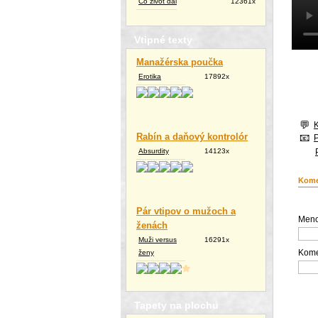
Čo život dal
12361x
Vtipné texty
Manažérska poučka
Erotika
17892x
Rabín a daňový kontrolór
Absurdity
14123x
Kome
Pár vtipov o mužoch a
Meno
ženách
Muži versus
16291x
Kome
ženy
Tapety na plochu