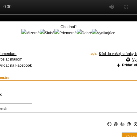
Ohodnoť!
Komentáre
Kód
do vašej stránky, 
Poslať mailom
Vyt
Pridať 
Pridať na Facebook
ntáre
:
ntár:
🙂
😄
👍
😕
