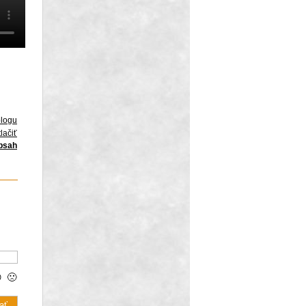
blogu
lačiť
obsah

🙁