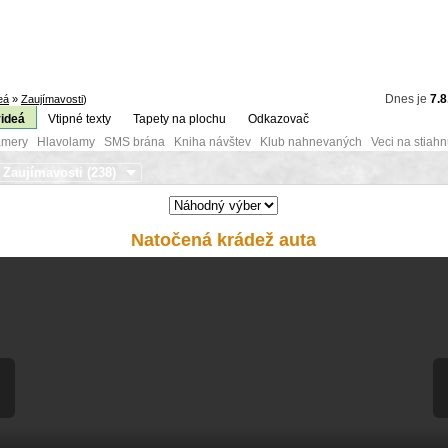
Dnes je
7.8
eá
»
Zaujímavosti
)
videá
Vtipné texty
Tapety na plochu
Odkazovač
mery Hlavolamy SMS brána Kniha návštev Klub nahnevaných Veci na stiahn
Natočená krádež auta