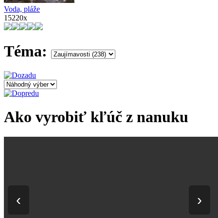
Voda, pláže
15220x
Téma:
Ako vyrobiť kľúč z nanuku
‹
›