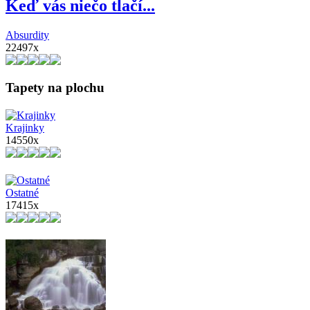
Keď vás niečo tlačí...
Absurdity
22497x
Tapety na plochu
Krajinky
14550x
Ostatné
17415x