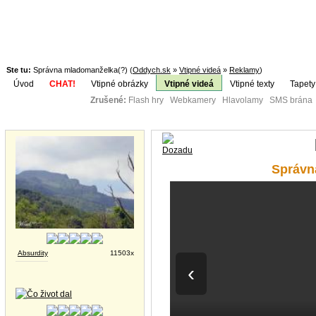
Ste tu:
Správna mladomanželka(?) (
Oddych.sk
»
Vtipné videá
»
Reklamy
)
Úvod
CHAT!
Vtipné obrázky
Vtipné videá
Vtipné texty
Tapety
Zrušené:
Flash hry Webkamery Hlavolamy SMS brána K
Téma:
Vtipné obrázky
Správn
Absurdity
11503x
‹