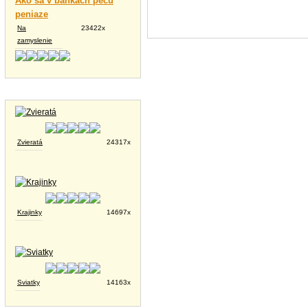
Ako sa v bankách pečú
peniaze
Na
23422x
zamyslenie
Tapety na plochu
Zvieratá
24317x
Krajinky
14697x
Sviatky
14163x