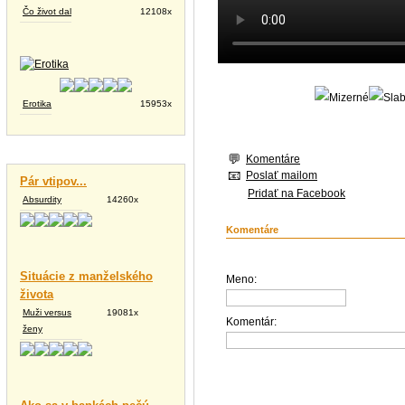
Čo život dal
12108x
Erotika
15953x
Vtipné texty
Komentáre
Poslať mailom
Pár vtipov...
Pridať na Facebook
Absurdity
14260x
Komentáre
Situácie z manželského
Meno:
života
Muži versus
19081x
Komentár:
ženy