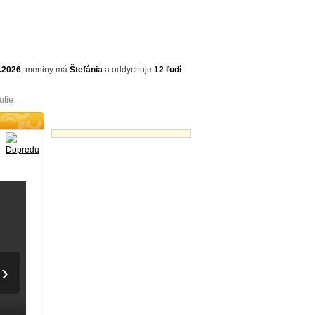
.2026
,
meniny má
Štefánia
a
oddychuje
12 ľudí
utie
Videá - náhľady
›