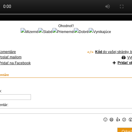
Ohodnoť!
Komentáre
Kód
do vašej stránky, 
Poslať mailom
Vyt
Pridať 
Pridať na Facebook
ntáre
:
ntár:
🙂
😄
👍
😕
