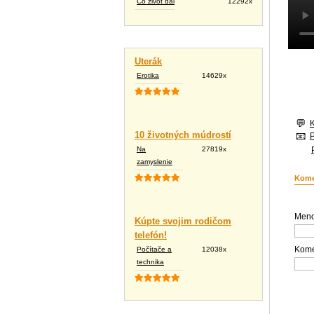
Čo život dal
12292x
Vtipné texty
Uterák
Erotika
14629x
10 životných múdrostí
Na
27819x
zamyslenie
Kome
Meno
Kúpte svojim rodičom
telefón!
Kome
Počítače a
12038x
technika