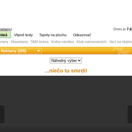
Dnes je
7.8
Reklamy
)
videá
Vtipné texty
Tapety na plochu
Odkazovač
mery Hlavolamy SMS brána Kniha návštev Klub nahnevaných Veci na stiahn
...niečo tu smrdí!