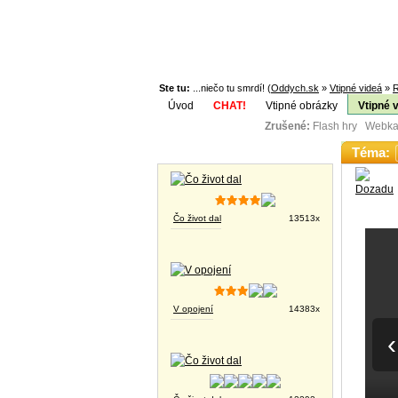
Ste tu:
...niečo tu smrdí! (
Oddych.sk
»
Vtipné videá
»
Úvod
CHAT!
Vtipné obrázky
Vtipné 
Zrušené:
Flash hry Webka
Téma:
Vtipné obrázky
Čo život dal
13513x
V opojení
14383x
‹