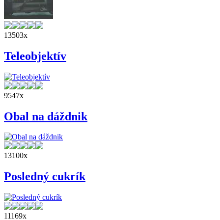
13503x
Teleobjektív
9547x
Obal na dáždnik
13100x
Posledný cukrík
11169x