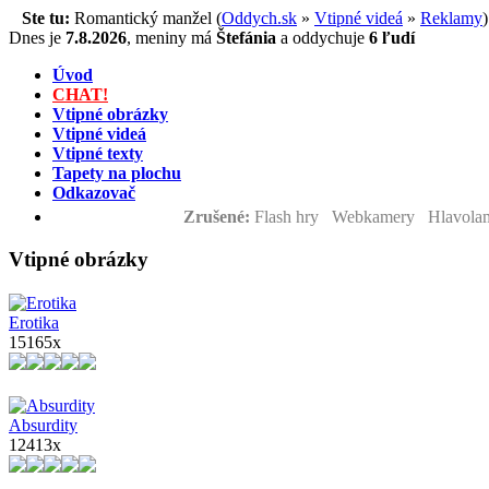
Ste tu:
Romantický manžel (
Oddych.sk
»
Vtipné videá
»
Reklamy
)
Dnes je
7.8.2026
,
meniny má
Štefánia
a
oddychuje
6 ľudí
Úvod
CHAT!
Vtipné obrázky
Vtipné videá
Vtipné texty
Tapety na plochu
Odkazovač
Zrušené:
Flash hry Webkamery Hlavolam
Vtipné obrázky
Erotika
15165x
Absurdity
12413x