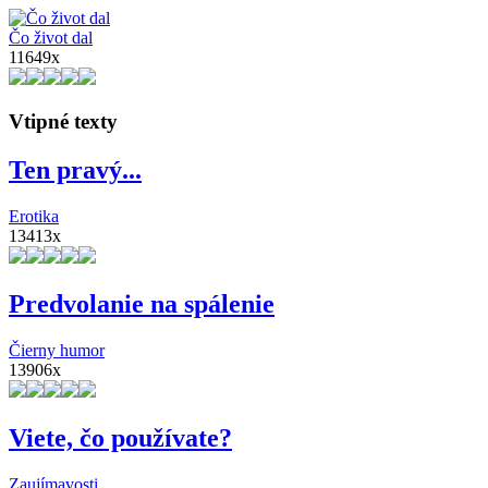
Čo život dal
11649x
Vtipné texty
Ten pravý...
Erotika
13413x
Predvolanie na spálenie
Čierny humor
13906x
Viete, čo používate?
Zaujímavosti