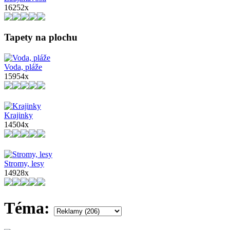
16252x
Tapety na plochu
Voda, pláže
15954x
Krajinky
14504x
Stromy, lesy
14928x
Téma: