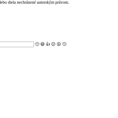
alebo diela nechránené autorským právom.
🙂
😄
👍
😕
😲
🙁