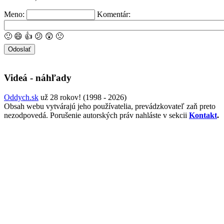
Meno:
Komentár:
🙂
😄
👍
😕
😲
🙁
Videá - náhľady
Oddych.sk
už 28 rokov! (1998 - 2026)
Obsah webu vytvárajú jeho používatelia, prevádzkovateľ zaň preto
nezodpovedá. Porušenie autorských práv nahláste v sekcii
Kontakt
.