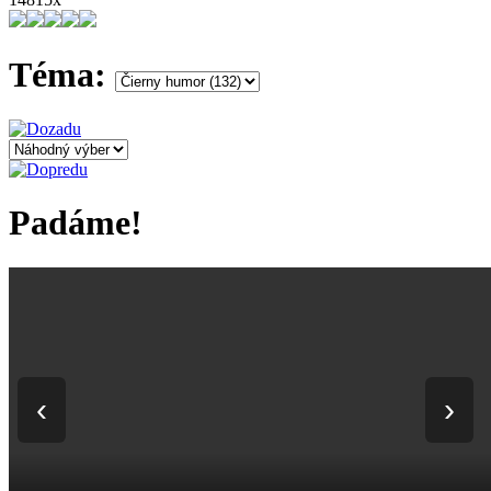
Téma:
Padáme!
‹
›