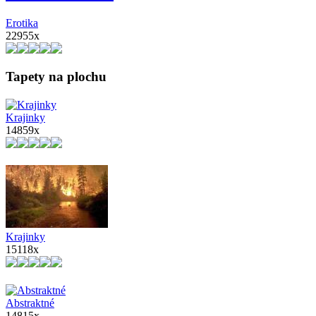
Erotika
22955x
Tapety na plochu
Krajinky
14859x
Krajinky
15118x
Abstraktné
14815x