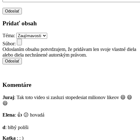
Pridať obsah
Téma:
Súbor:
Odoslaním obsahu potvrdzujem, že pridávam len svoje vlastné diela
alebo diela nechránené autorským právom.
Komentáre
Juraj
: Tak toto video si zasluzi stopedesiat milionov likeov
😄
😄
😄
Elena
:
👍
😕
hovadá
d
: blbý poliši
Katka
: : )