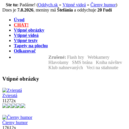
Ste tu:
Padáme! (
Oddych.sk
»
Vtipné videá
»
Čierny humor
)
Dnes je
7.8.2026
,
meniny má
Štefánia
a
oddychuje
20 ľudí
Úvod
CHAT!
Vtipné obrázky
Vtipné videá
Vtipné texty
Tapety na plochu
Odkazovač
Zrušené:
Flash hry Webkamery
Hlavolamy SMS brána Kniha návštev
Klub nahnevaných Veci na stiahnutie
Vtipné obrázky
Zvieratá
11272x
Čierny humor
17612x