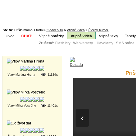
Ste tu:
Prišla mama s tortou (
Oddych.sk
»
Vtipné videá
»
Čierny humor
)
Úvod
CHAT!
Vtipné obrázky
Vtipné videá
Vtipné texty
Tapety
Zrušené:
Flash hry Webkamery Hlavolamy SMS brána K
Téma:
Vtipné obrázky
Pri
Vtipy Martina Hrona
11129x
Vtipy Mirka Vostrého
11401x
‹