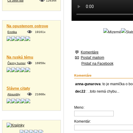
Čo život dal
12634x
Vtipné texty
Na opustenom ostrove
Erotika
19161x
Komentáre
Na ruskú tému
Poslať mailom
Čierny humor
16959x
Pridať na Facebook
Komentáre
anna-gunarova
: to je mamička o b
Slávne citaty
dec22
: ..toto nemá chybu...
Absurdity
21668x
Meno:
Tapety na plochu
Komentár: