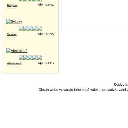
Krajinky
14155x
Sviatky
13672x
Abstraktné
14191x
Oddych.
Obsah webu vytvárajú jeho používatelia, prevádzkovateľ 