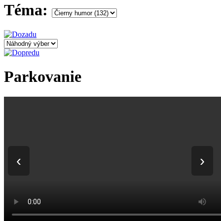
Téma:
Parkovanie
‹
›