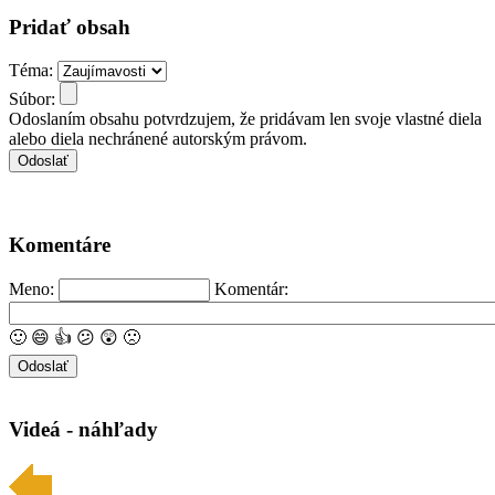
Pridať obsah
Téma:
Súbor:
Odoslaním obsahu potvrdzujem, že pridávam len svoje vlastné diela
alebo diela nechránené autorským právom.
Komentáre
Meno:
Komentár:
🙂
😄
👍
😕
😲
🙁
Videá - náhľady