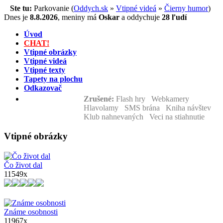
Ste tu:
Parkovanie (
Oddych.sk
»
Vtipné videá
»
Čierny humor
)
Dnes je
8.8.2026
,
meniny má
Oskar
a
oddychuje
28 ľudí
Úvod
CHAT!
Vtipné obrázky
Vtipné videá
Vtipné texty
Tapety na plochu
Odkazovač
Zrušené:
Flash hry Webkamery
Hlavolamy SMS brána Kniha návštev
Klub nahnevaných Veci na stiahnutie
Vtipné obrázky
Čo život dal
11549x
Známe osobnosti
11967x