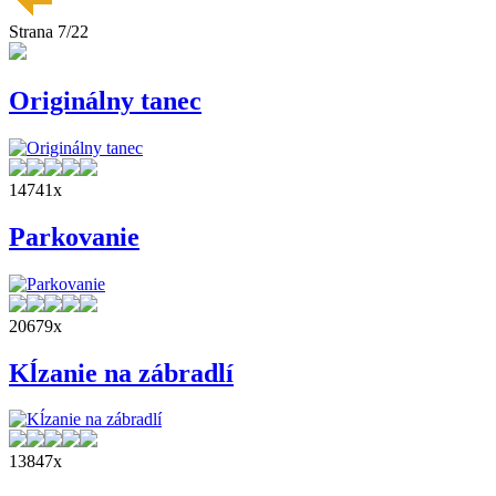
Strana 7/22
Originálny tanec
14741x
Parkovanie
20679x
Kĺzanie na zábradlí
13847x