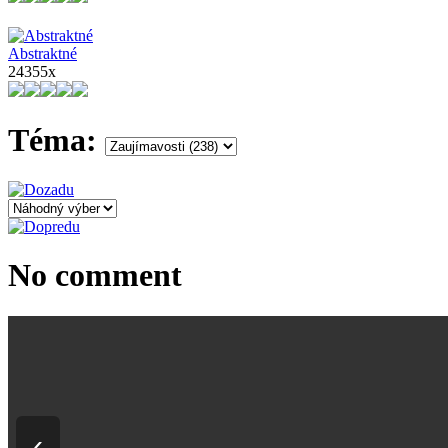
Abstraktné
24355x
Téma:
No comment
‹