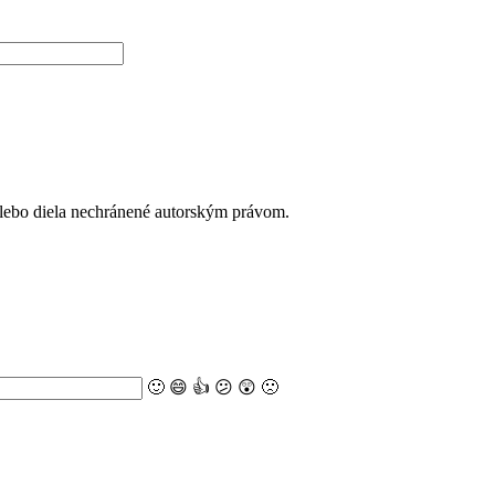
alebo diela nechránené autorským právom.
🙂
😄
👍
😕
😲
🙁