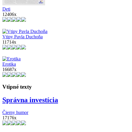
Deti
12406x
Vtipy Pavla Duchoňa
11714x
Erotika
16687x
Vtipné texty
Správna investícia
Čierny humor
17176x