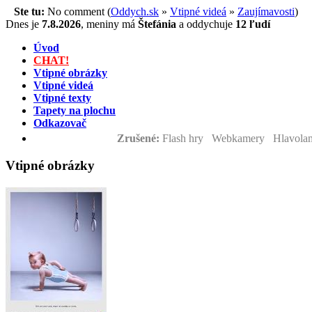
Ste tu:
No comment (
Oddych.sk
»
Vtipné videá
»
Zaujímavosti
)
Dnes je
7.8.2026
,
meniny má
Štefánia
a
oddychuje
12 ľudí
Úvod
CHAT!
Vtipné obrázky
Vtipné videá
Vtipné texty
Tapety na plochu
Odkazovač
Zrušené:
Flash hry Webkamery Hlavolam
Vtipné obrázky