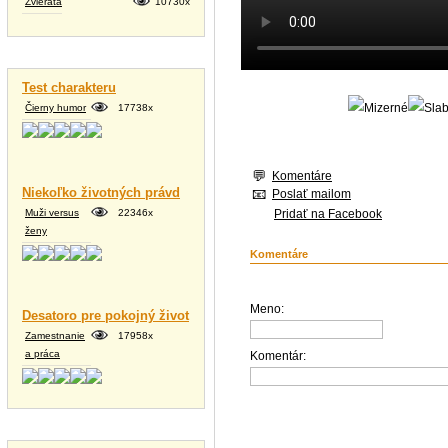
Zvieratá
10730x
Vtipné texty
Test charakteru
Čierny humor
17738x
Komentáre
Niekoľko životných právd
Poslať mailom
Muži versus
22346x
Pridať na Facebook
ženy
Komentáre
Meno:
Desatoro pre pokojný život
Zamestnanie
17958x
a práca
Komentár:
Tapety na plochu