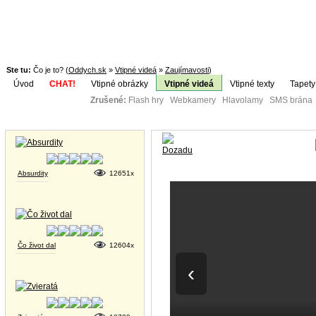
Ste tu:
Čo je to? (
Oddych.sk
»
Vtipné videá
»
Zaujímavosti
)
Úvod
CHAT!
Vtipné obrázky
Vtipné videá
Vtipné texty
Tapety
Zrušené:
Flash hry Webkamery Hlavolamy SMS brána K
Téma:
Vtipné obrázky
Absurdity
12651x
Čo život dal
12604x
‹