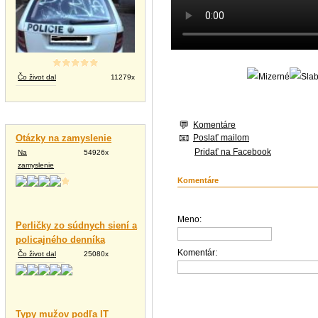
Čo život dal
11279x
Vtipné texty
Komentáre
Poslať mailom
Otázky na zamyslenie
Pridať na Facebook
Na
54926x
zamyslenie
Komentáre
Meno:
Perličky zo súdnych siení a
policajného denníka
Komentár:
Čo život dal
25080x
Typy mužov podľa IT