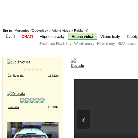
Ste tu:
Mercedes (
Oddych.sk
»
Vtipné videá
»
Reklamy
)
Úvod
CHAT!
Vtipné obrázky
Vtipné videá
Vtipné texty
Tapety
Zrušené:
Flash hry Webkamery Hlavolamy SMS brána K
Téma:
Vtipné obrázky
Čo život dal
11422x
Zvieratá
13588x
‹