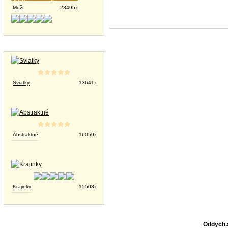
Muži
28495x
Tapety na plochu
Sviatky
13641x
Abstraktné
16059x
Krajinky
15508x
Oddych.