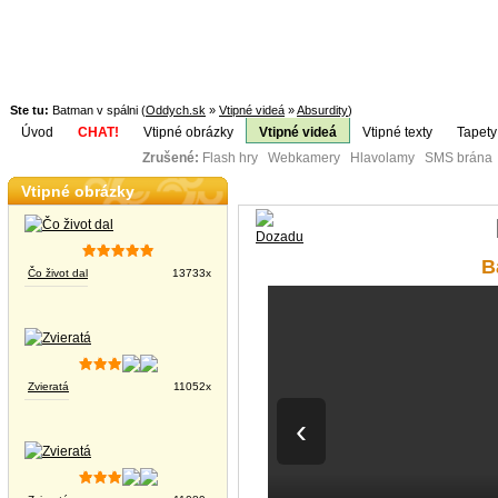
Ste tu:
Batman v spálni (
Oddych.sk
»
Vtipné videá
»
Absurdity
)
Úvod
CHAT!
Vtipné obrázky
Vtipné videá
Vtipné texty
Tapety
Zrušené:
Flash hry Webkamery Hlavolamy SMS brána K
Téma:
Vtipné obrázky
B
Čo život dal
13733x
Zvieratá
11052x
‹