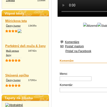
Zvieratá
11089x
Vtipné texty
Mórickova teta
Čierny humor
13435x
Komentáre
Perfektný deň muža & ženy
Poslať mailom
Muži versus
16742x
Pridať na Facebook
ženy
Komentáre
Meno:
Skúsená opička
Čierny humor
17261x
Komentár:
Tapety na plochu