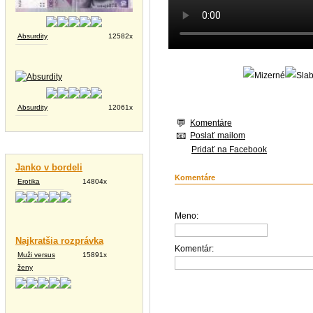
Absurdity
12582x
Absurdity
12061x
Komentáre
Poslať mailom
Vtipné texty
Pridať na Facebook
Janko v bordeli
Komentáre
Erotika
14804x
Meno:
Najkratšia rozprávka
Komentár:
Muži versus
15891x
ženy