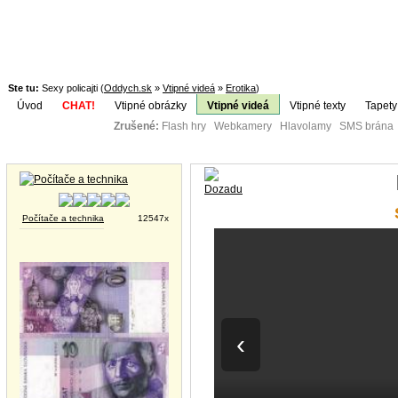
Ste tu:
Sexy policajti (
Oddych.sk
»
Vtipné videá
»
Erotika
)
Úvod
CHAT!
Vtipné obrázky
Vtipné videá
Vtipné texty
Tapety
Zrušené:
Flash hry Webkamery Hlavolamy SMS brána K
Téma:
Vtipné obrázky
Počítače a technika
12547x
‹