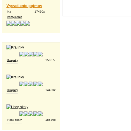
Vysvetlenie pojmov
Na
17470x
zamyslenie
Tapety na plochu
Krajinky
15807x
Krajinky
14426x
Hory, skaly
16539x