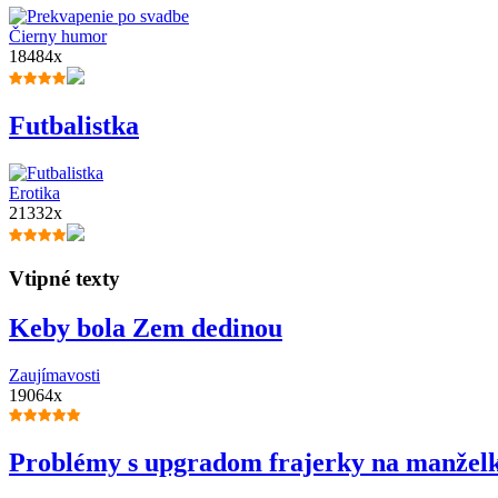
Čierny humor
18484x
Futbalistka
Erotika
21332x
Vtipné texty
Keby bola Zem dedinou
Zaujímavosti
19064x
Problémy s upgradom frajerky na manžel