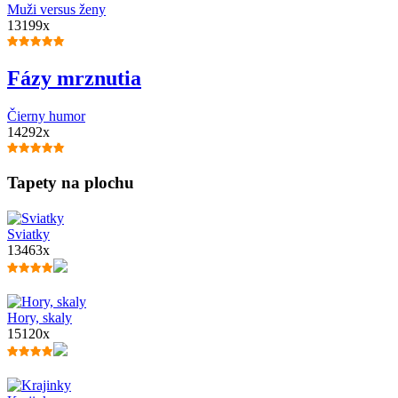
Muži versus ženy
13199x
Fázy mrznutia
Čierny humor
14292x
Tapety na plochu
Sviatky
13463x
Hory, skaly
15120x