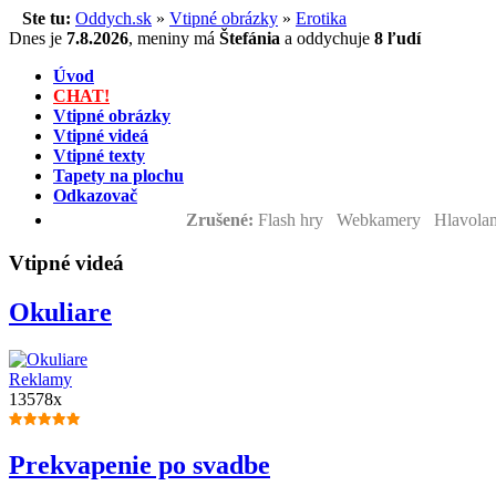
Ste tu:
Oddych.sk
»
Vtipné obrázky
»
Erotika
Dnes je
7.8.2026
,
meniny má
Štefánia
a
oddychuje
8 ľudí
Úvod
CHAT!
Vtipné obrázky
Vtipné videá
Vtipné texty
Tapety na plochu
Odkazovač
Zrušené:
Flash hry Webkamery Hlavolam
Vtipné videá
Okuliare
Reklamy
13578x
Prekvapenie po svadbe