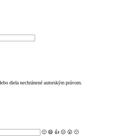
alebo diela nechránené autorským právom.
🙂
😄
👍
😕
😲
🙁