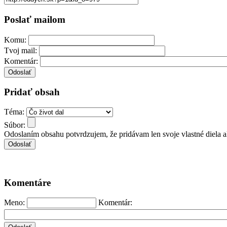
Poslať mailom
Komu:
Tvoj mail:
Komentár:
Pridať obsah
Téma:
Súbor:
Odoslaním obsahu potvrdzujem, že pridávam len svoje vlastné diela 
Komentáre
Meno:
Komentár: