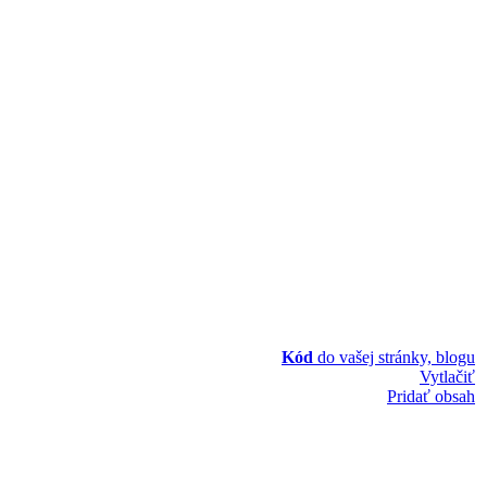
Kód
do vašej stránky, blogu
Vytlačiť
Pridať obsah