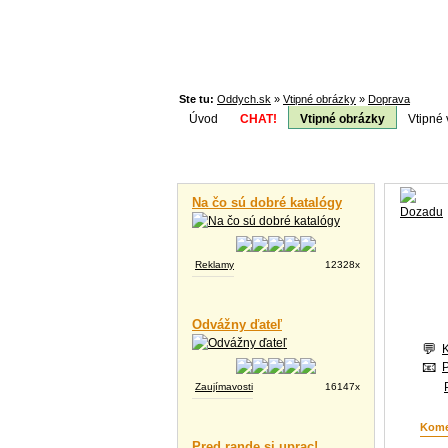
Ste tu:
Oddych.sk
»
Vtipné obrázky
»
Doprava
Úvod
CHAT!
Vtipné obrázky
Vtipné 
Téma:
Vtipné videá
Na čo sú dobré katalógy
Reklamy
12328x
Odvážny ďateľ
Zaujímavosti
16147x
Kome
Pred rande si uprac!