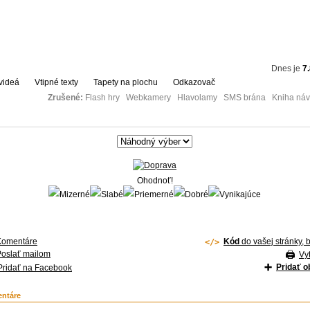
Dnes je
7
videá
Vtipné texty
Tapety na plochu
Odkazovač
Zrušené:
Flash hry Webkamery Hlavolamy SMS brána Kniha návš
Ohodnoť!
Komentáre
Kód
do vašej stránky, 
Poslať mailom
Vyt
Pridať 
Pridať na Facebook
ntáre