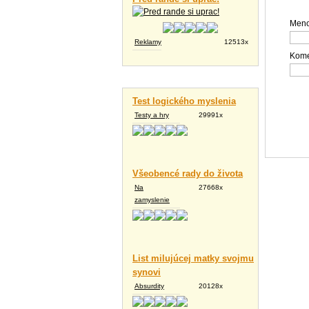
Meno
Reklamy
12513x
Kome
Vtipné texty
Test logického myslenia
Testy a hry
29991x
Všeobencé rady do života
Na
27668x
zamyslenie
List milujúcej matky svojmu
synovi
Absurdity
20128x