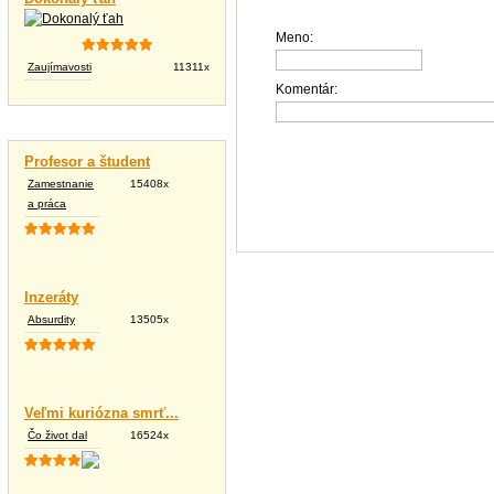
Meno:
Zaujímavosti
11311x
Komentár:
Vtipné texty
Profesor a študent
Zamestnanie
15408x
a práca
Inzeráty
Absurdity
13505x
Veľmi kuriózna smrť...
Čo život dal
16524x