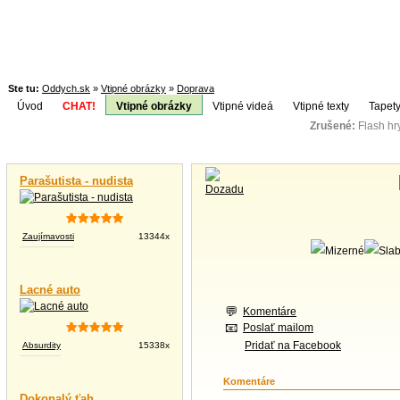
Ste tu:
Oddych.sk
»
Vtipné obrázky
»
Doprava
Úvod
CHAT!
Vtipné obrázky
Vtipné videá
Vtipné texty
Tapety
Zrušené:
Flash h
Téma:
Vtipné videá
Parašutista - nudista
Zaujímavosti
13344x
Lacné auto
Komentáre
Poslať mailom
Pridať na Facebook
Absurdity
15338x
Komentáre
Dokonalý ťah