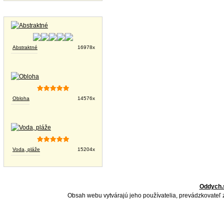
Tapety na plochu
Abstraktné
16978x
Obloha
14576x
Voda, pláže
15204x
Oddych.
Obsah webu vytvárajú jeho používatelia, prevádzkovateľ 