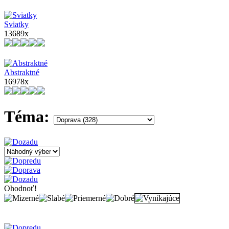
Sviatky
13689x
Abstraktné
16978x
Téma:
Ohodnoť!