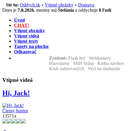
Ste tu:
Oddych.sk
»
Vtipné obrázky
»
Doprava
Dnes je
7.8.2026
,
meniny má
Štefánia
a
oddychuje
8 ľudí
Úvod
CHAT!
Vtipné obrázky
Vtipné videá
Vtipné texty
Tapety na plochu
Odkazovač
Zrušené:
Flash hry Webkamery
Hlavolamy SMS brána Kniha návštev
Klub nahnevaných Veci na stiahnutie
Vtipné videá
Hi, Jack!
Čierny humor
13571x