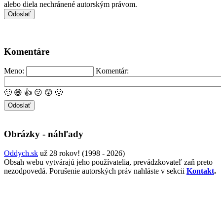
alebo diela nechránené autorským právom.
Komentáre
Meno:
Komentár:
🙂
😄
👍
😕
😲
🙁
Obrázky - náhľady
Oddych.sk
už 28 rokov! (1998 - 2026)
Obsah webu vytvárajú jeho používatelia, prevádzkovateľ zaň preto
nezodpovedá. Porušenie autorských práv nahláste v sekcii
Kontakt
.