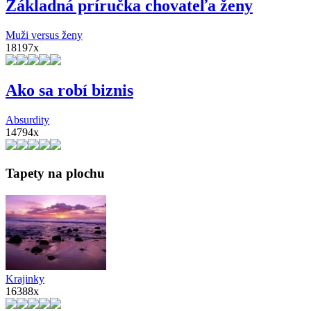
Základná príručka chovateľa ženy
Muži versus ženy
18197x
Ako sa robí biznis
Absurdity
14794x
Tapety na plochu
Krajinky
16388x