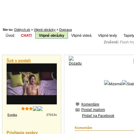
Ste tu:
Oddych.sk
»
Vtipné obrázky
»
Doprava
Úvod
CHAT!
Vtipné obrázky
Vtipné videá
Vtipné texty
Tapety
Zrušené:
Flash h
Téma:
Vtipné videá
Šok v posteli
Komentáre
Poslať mailom
Erotika
27013x
Pridať na Facebook
Komentáre
Privítanie svokry