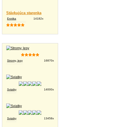
Stávkujúca starenka
Erotika
14182x
Tapety na plochu
Stromy, lesy
16870x
Sviatky
14000x
Sviatky
13458x