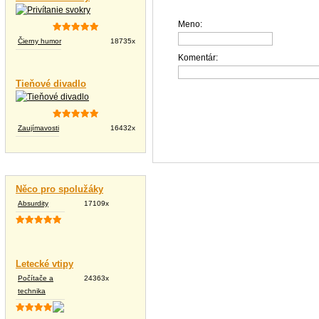
Meno:
Čierny humor
18735x
Komentár:
Tieňové divadlo
Zaujímavosti
16432x
Vtipné texty
Něco pro spolužáky
Absurdity
17109x
Letecké vtipy
Počítače a
24363x
technika