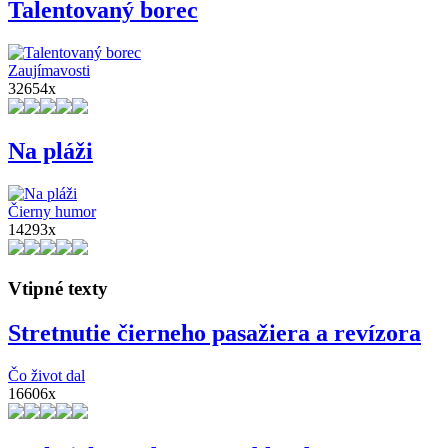
Talentovaný borec
Zaujímavosti
32654x
Na pláži
Čierny humor
14293x
Vtipné texty
Stretnutie čierneho pasažiera a revízora
Čo život dal
16606x