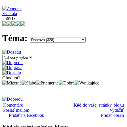
Zvieratá
25651x
Téma:
Ohodnoť!
Komentáre
Kód
do vašej stránky, blogu
Poslať mailom
Vytlačiť
Pridať na Facebook
Pridať obsah
Kód
do vašej stránky, blogu