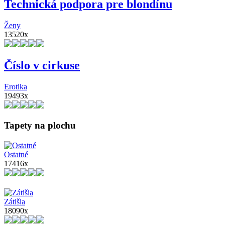
Technická podpora pre blondínu
Ženy
13520x
Číslo v cirkuse
Erotika
19493x
Tapety na plochu
Ostatné
17416x
Zátišia
18090x