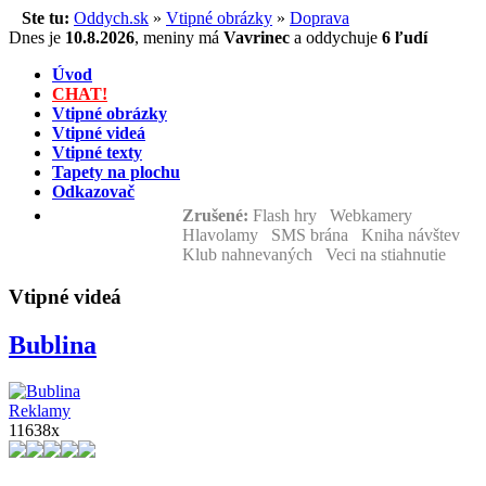
Ste tu:
Oddych.sk
»
Vtipné obrázky
»
Doprava
Dnes je
10.8.2026
,
meniny má
Vavrinec
a
oddychuje
6 ľudí
Úvod
CHAT!
Vtipné obrázky
Vtipné videá
Vtipné texty
Tapety na plochu
Odkazovač
Zrušené:
Flash hry Webkamery
Hlavolamy SMS brána Kniha návštev
Klub nahnevaných Veci na stiahnutie
Vtipné videá
Bublina
Reklamy
11638x