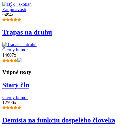
Zaujímavosti
9494x
Trapas na druhú
Čierny humor
14607x
Vtipné texty
Starý čln
Čierny humor
12590x
Demisia na funkciu dospelého človeka