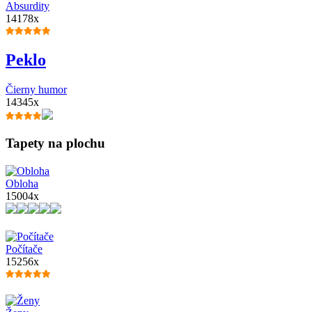
Absurdity
14178x
Peklo
Čierny humor
14345x
Tapety na plochu
Obloha
15004x
Počítače
15256x