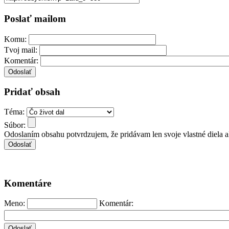
Poslať mailom
Komu:
Tvoj mail:
Komentár:
Pridať obsah
Téma:
Súbor:
Odoslaním obsahu potvrdzujem, že pridávam len svoje vlastné diela 
Komentáre
Meno:
Komentár: