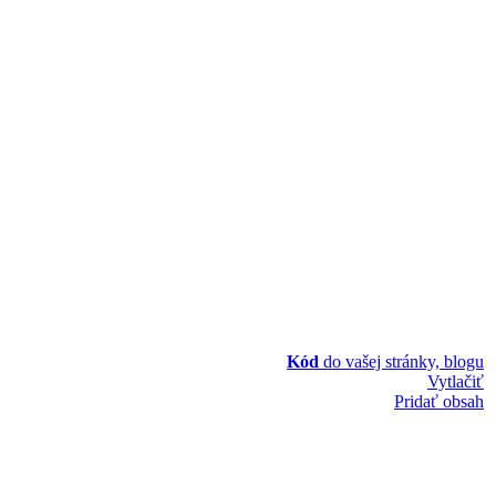
Kód
do vašej stránky, blogu
Vytlačiť
Pridať obsah