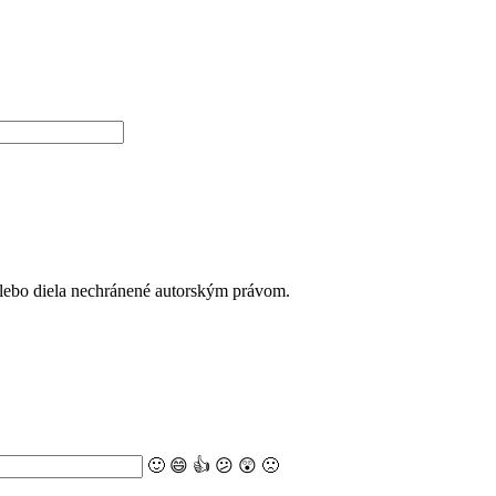
alebo diela nechránené autorským právom.
🙂
😄
👍
😕
😲
🙁