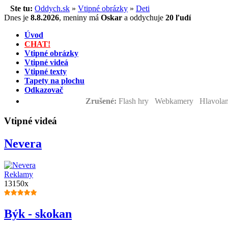
Ste tu:
Oddych.sk
»
Vtipné obrázky
»
Deti
Dnes je
8.8.2026
,
meniny má
Oskar
a
oddychuje
20 ľudí
Úvod
CHAT!
Vtipné obrázky
Vtipné videá
Vtipné texty
Tapety na plochu
Odkazovač
Zrušené:
Flash hry Webkamery Hlavolam
Vtipné videá
Nevera
Reklamy
13150x
Býk - skokan