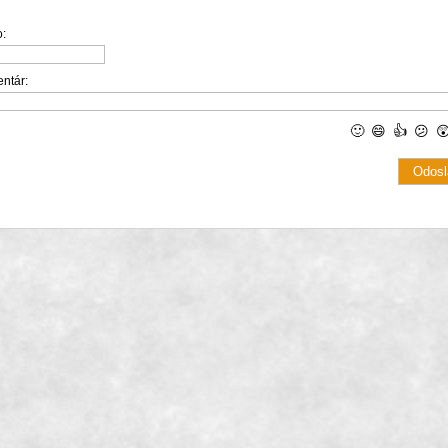
:
ntár:
🙂
😄
👍
😕
