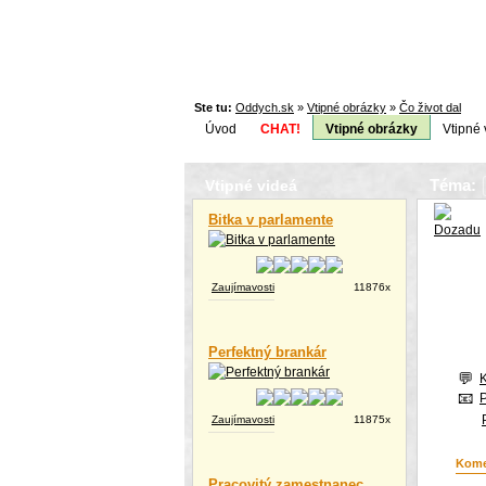
Ste tu:
Oddych.sk
»
Vtipné obrázky
»
Čo život dal
Úvod
CHAT!
Vtipné obrázky
Vtipné 
Téma:
Vtipné videá
Bitka v parlamente
Zaujímavosti
11876x
Perfektný brankár
Zaujímavosti
11875x
Kome
Pracovitý zamestnanec