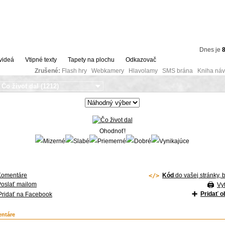
Dnes je
8
videá
Vtipné texty
Tapety na plochu
Odkazovač
Zrušené:
Flash hry Webkamery Hlavolamy SMS brána Kniha návš
Ohodnoť!
Komentáre
Kód
do vašej stránky, 
Poslať mailom
Vyt
Pridať 
Pridať na Facebook
ntáre