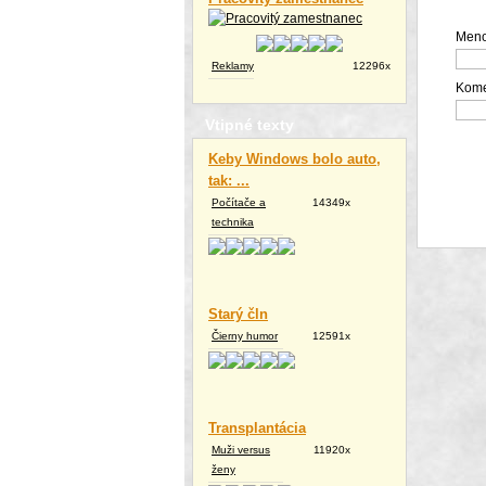
Meno
Reklamy
12296x
Kome
Vtipné texty
Keby Windows bolo auto,
tak: ...
Počítače a
14349x
technika
Starý čln
Čierny humor
12591x
Transplantácia
Muži versus
11920x
ženy