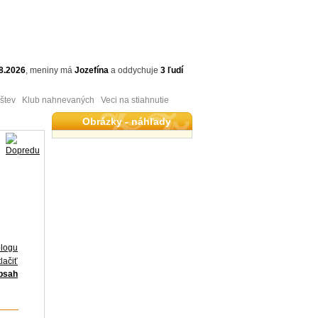
8.2026
,
meniny má
Jozefína
a
oddychuje
3 ľudí
tev Klub nahnevaných Veci na stiahnutie
Obrázky - náhľady
blogu
lačiť
obsah