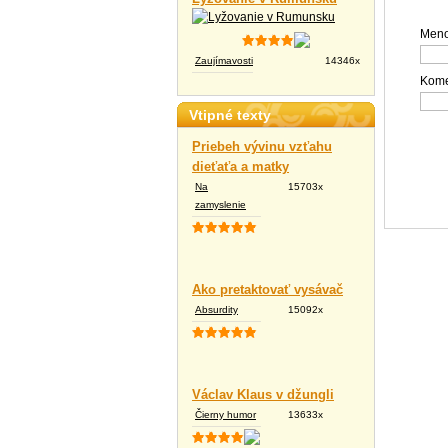
Meno
Zaujímavosti
14346x
Kome
Vtipné texty
Priebeh vývinu vzťahu
dieťaťa a matky
Na
15703x
zamyslenie
Ako pretaktovať vysávač
Absurdity
15092x
Václav Klaus v džungli
Čierny humor
13633x