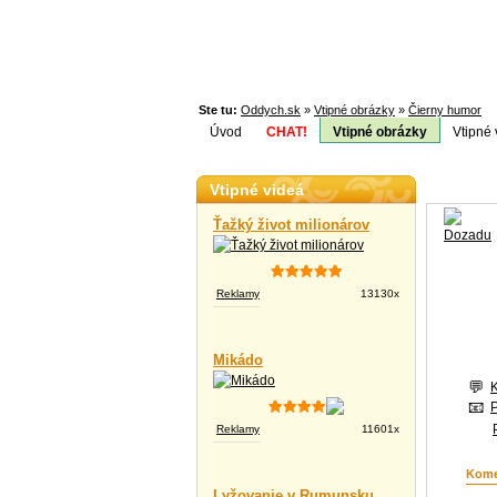
Ste tu:
Oddych.sk
»
Vtipné obrázky
»
Čierny humor
Úvod
CHAT!
Vtipné obrázky
Vtipné 
Téma:
Vtipné videá
Ťažký život milionárov
Reklamy
13130x
Mikádo
Reklamy
11601x
Kome
Lyžovanie v Rumunsku