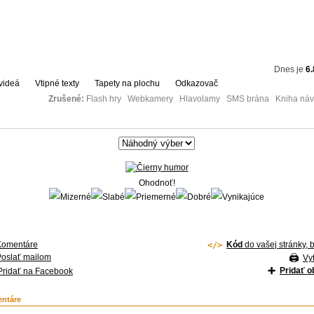
Dnes je
6.
videá
Vtipné texty
Tapety na plochu
Odkazovač
Zrušené:
Flash hry Webkamery Hlavolamy SMS brána Kniha návš
Ohodnoť!
Komentáre
Kód
do vašej stránky, 
Poslať mailom
Vyt
Pridať 
Pridať na Facebook
ntáre