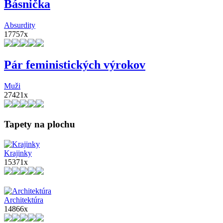
Básnička
Absurdity
17757x
Pár feministických výrokov
Muži
27421x
Tapety na plochu
Krajinky
15371x
Architektúra
14866x