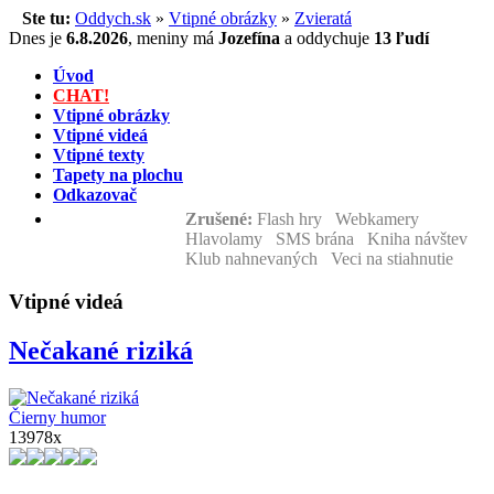
Ste tu:
Oddych.sk
»
Vtipné obrázky
»
Zvieratá
Dnes je
6.8.2026
,
meniny má
Jozefína
a
oddychuje
13 ľudí
Úvod
CHAT!
Vtipné obrázky
Vtipné videá
Vtipné texty
Tapety na plochu
Odkazovač
Zrušené:
Flash hry Webkamery
Hlavolamy SMS brána Kniha návštev
Klub nahnevaných Veci na stiahnutie
Vtipné videá
Nečakané riziká
Čierny humor
13978x