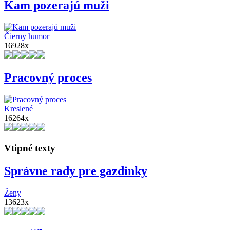
Kam pozerajú muži
Čierny humor
16928x
Pracovný proces
Kreslené
16264x
Vtipné texty
Správne rady pre gazdinky
Ženy
13623x