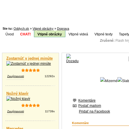
Ste tu:
Oddych.sk
»
Vtipné obrázky
»
Doprava
Úvod
CHAT!
Vtipné obrázky
Vtipné videá
Vtipné texty
Tapety
Zrušené:
Flash h
Téma:
Vtipné videá
Zostarnúť v jednej minúte
Zaujímavosti
12292x
Nožný klavír
Komentáre
Poslať mailom
Pridať na Facebook
Zaujímavosti
11739x
Komentáre
Mercedes