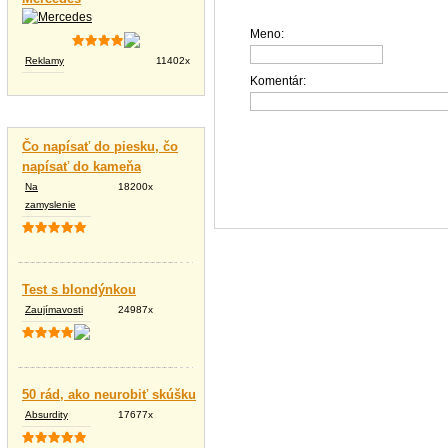
Meno:
Reklamy
11402x
Komentár:
Vtipné texty
Čo napísať do piesku, čo
napísať do kameňa
Na
18200x
zamyslenie
Test s blondýnkou
Zaujímavosti
24987x
50 rád, ako neurobiť skúšku
Absurdity
17677x