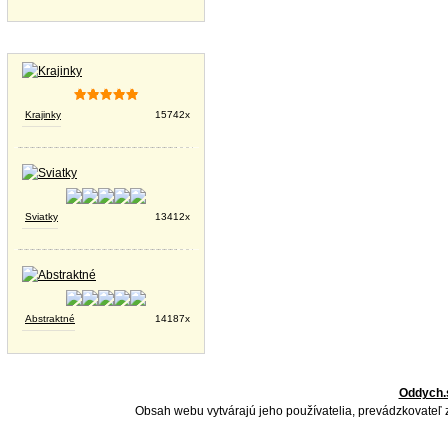
Tapety na plochu
Krajinky
15742x
Sviatky
13412x
Abstraktné
14187x
Oddych.
Obsah webu vytvárajú jeho používatelia, prevádzkovateľ 